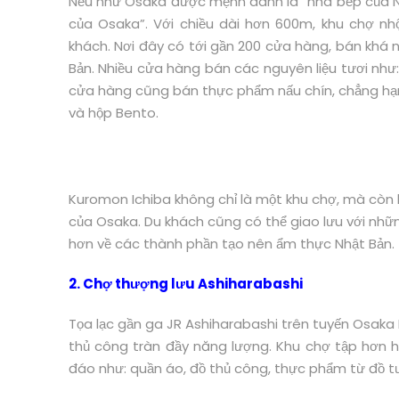
Nếu như Osaka được mệnh danh là “nhà bếp của N
của Osaka”. Với chiều dài hơn 600m, khu chợ nh
khách. Nơi đây có tới gần 200 cửa hàng, bán khá 
Bản. Nhiều cửa hàng bán các nguyên liệu tươi như: 
cửa hàng cũng bán thực phẩm nấu chín, chẳng hạn 
và hộp Bento.
Kuromon Ichiba không chỉ là một khu chợ, mà còn
của Osaka. Du khách cũng có thể giao lưu với nhữ
hơn về các thành phần tạo nên ẩm thực Nhật Bản.
2. Chợ thượng lưu Ashiharabashi
Tọa lạc gần ga JR Ashiharabashi trên tuyến Osaka
thủ công tràn đầy năng lượng. Khu chợ tập hơn 
đáo như: quần áo, đồ thủ công, thực phẩm từ đồ tươ