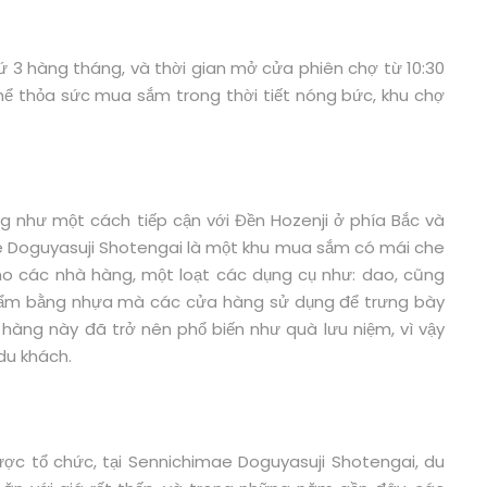
 3 hàng tháng, và thời gian mở cửa phiên chợ từ 10:30
hể thỏa sức mua sắm trong thời tiết nóng bức, khu chợ
 như một cách tiếp cận với Đền Hozenji ở phía Bắc và
e Doguyasuji Shotengai là một khu mua sắm có mái che
 các nhà hàng, một loạt các dụng cụ như: dao, cũng
hẩm bằng nhựa mà các cửa hàng sử dụng để trưng bày
hàng này đã trở nên phổ biến như quà lưu niệm, vì vậy
du khách.
ược tổ chức, tại Sennichimae Doguyasuji Shotengai, du