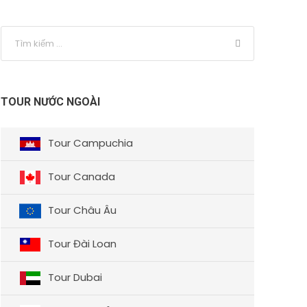
TOUR NƯỚC NGOÀI
Tour Campuchia
Tour Canada
Tour Châu Âu
Tour Đài Loan
Tour Dubai