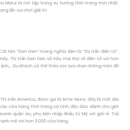
Marui là nơi tập trung xu hướng thời trang mới nhất.
g lẫn vui chơi giải trí.
i tên “Den Den” mang nghĩa đen là “thị trấn điện tử”.
ày. Thị trấn Den Den sở hữu mọi thứ về điện tử với hơn
ảnh,… Du khách có thể thỏa sức lựa chọn những món đồ
 Thị trấn America, được gọi là Ame-Mura, đây là một địa
các cửa hàng thời trang cá tính, độc đáo dành cho giới
doanh quần áo, phụ kiện nhập khẩu từ Mỹ với giá rẻ. Trải
mạnh mẽ với hơn 3.000 cửa hàng.