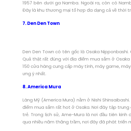
1957 bên dưới ga Namba. Ngoài ra, còn có Namba 
Đây là khu thương mại tổ hợp đa dạng cả về thời tran
7. Den Den Town
Den Den Town có tên gốc là Osaka Nipponbashi. Cá
Quả thật rất đúng với địa điểm mua sắm ở Osaka n
150 cửa hàng cung cấp máy tính, máy game, máy 
ưng ý nhất.
8. America Mura
Làng Mỹ (America Mura) nằm ở Nishi Shinsaibashi.
điểm mua sắm rất hot ở Osaka. Nơi đây tập trung 
trẻ. Trong lịch sử, Ame-Mura là nơi đầu tiên kinh 
qua nhiều năm thăng trầm, nơi đây đã phát triển 