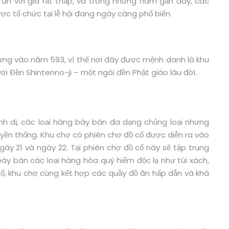
ấu ăn với giá rất thấp, và trong những năm gần đây, các
ợc tổ chức tại lễ hội đang ngày càng phổ biến.
ựng vào năm 593, vì thế nơi đây được mệnh danh là khu
ới Đền Shintenno-ji – một ngôi đền Phật giáo lâu đời.
nh dị, các loại hàng bày bán đa dạng chủng loại nhưng
ruyền thống. Khu chợ có phiên chợ đồ cổ được diễn ra vào
gày 21 và ngày 22. Tại phiên chợ đồ cổ này sẽ tập trung
y bán các loại hàng hóa quý hiếm độc lạ như túi xách,
 cổ, khu chợ cùng kết hợp các quầy đồ ăn hấp dẫn và khá