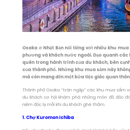
Osaka ở Nhật Bản nổi tiếng với nhiều khu mua
phương và khách nước ngoài. Dạo quanh các k
quên trong hành trình của du khách, bên cạnh
của thành phố. Những khu mua sắm này không 
mà còn mang đến một bữa tiệc giác quan thông 
Thành phố Osaka “tràn ngập” các khu mua sắm v
du khách cơ hội khám phá những món đồ độc đá
niệm độc lạ mỗi khi du khách ghé thăm.
1. Chợ Kuromon Ichiba