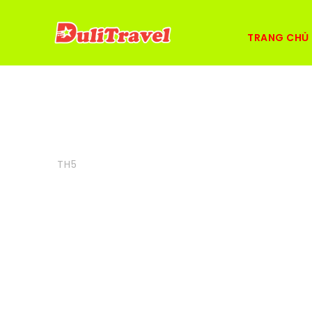
TRANG CHỦ
12
Biên Tập
Blog
,
Tin Tức Du Lịch
Trải nghiệm
TH5
mua sắm ở 