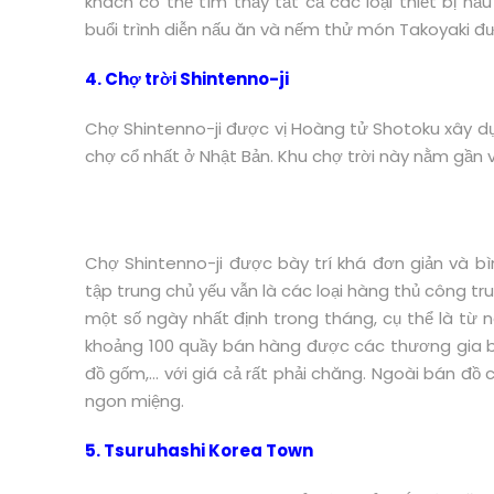
khách có thể tìm thấy tất cả các loại thiết bị n
buổi trình diễn nấu ăn và nếm thử món Takoyaki đư
4. Chợ trời Shintenno-ji
Chợ Shintenno-ji được vị Hoàng tử Shotoku xây d
chợ cổ nhất ở Nhật Bản. Khu chợ trời này nằm gần v
Chợ Shintenno-ji được bày trí khá đơn giản và bì
tập trung chủ yếu vẫn là các loại hàng thủ công t
một số ngày nhất định trong tháng, cụ thể là từ n
khoảng 100 quầy bán hàng được các thương gia bà
đồ gốm,… với giá cả rất phải chăng. Ngoài bán đồ
ngon miệng.
5. Tsuruhashi Korea Town