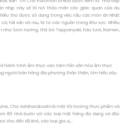
hật Bản” thì Chợ Kuromon Ichiba được xem là “nhà bếp
ộn nhịp này sẽ là nơi thỏa mãn các giác quan của du
nhiều thứ được sử dụng trong việc nấu các món ăn Nhật
cá, hải sản và rau, là từ các nguồn trong khu vực. Nhiều
như: lươn nướng, thịt bò Teppanyaki, hàu tươi, Ramen,
 là hành trình ẩm thực vào tâm hồn văn hóa ẩm thực
ng người bán hàng địa phương thân thiện, tìm hiểu sâu
 Line, Chợ Ashiharabashi là một thị trường thực phẩm và
hơn 80 nhà buôn với các loại mặt hàng đa dạng và độc
i cho đến đồ khô, các loại gia vị,…