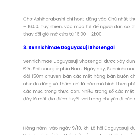
Chợ Ashiharabashi chỉ hoạt động vào Chủ nhật thứ
– 16:00. Tuy nhiên, vào mùa hè để người dân có t
thay đổi giờ mở cửa từ 16:00 – 21:00.
3. Sennichimae Doguyasuji Shotengai
Sennichimae Doguyasuji Shotengai được xây dựng
Đền Shitennoji ở phía Nam. Ngày nay, Sennichima
dài 150m chuyên bán các mặt hàng bán buôn cho
như đồ dùng và thậm chí là các mô hình thực p
các mục trong thực đơn. Nhiều trong số các mặt 
đây là một địa điểm tuyệt vời trong chuyến đi của 
Hàng năm, vào ngày 9/10, khi Lễ hội Doguyasuji đ