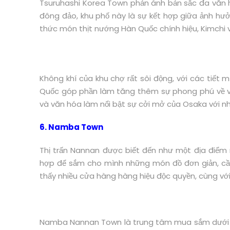
Tsuruhashi Korea Town phản ánh bản sắc đa văn h
đông đảo, khu phố này là sự kết hợp giữa ảnh hư
thức món thịt nướng Hàn Quốc chính hiệu, Kimchi 
Không khí của khu chợ rất sôi động, với các tiết
Quốc góp phần làm tăng thêm sự phong phú về vă
và văn hóa làm nổi bật sự cởi mở của Osaka với n
6. Namba Town
Thị trấn Nannan được biết đến như một địa điểm 
hợp để sắm cho mình những món đồ đơn giản, cần 
thấy nhiều cửa hàng hàng hiệu độc quyền, cùng với 
Namba Nannan Town là trung tâm mua sắm dưới l