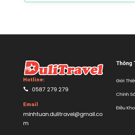
Thông 
Hotline:
Giới Thiệ
0587 279 279
Chính S
Email
Điều Kh
minhtuan.dulitravel@gmail.co
m