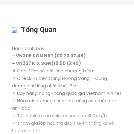
Tổng Quan
Hành trình bay:
– VN306 SGN NRT (00:20 07:45)
– VN327 KIX SGN(10:00 13:45)
❖ Các điểm nổi bật của chương trình:
✓ Check-in trên Cung Đường Vàng – Cung
đường nổi tiếng nhất Nhật Bản
✓ Bay hãng hàng không quốc gia Vietnam Airlines
✓ Hòa mình khung cảnh thơ mộng của mùa hoa
anh đào
✓ Trải nghiệm tàu shinkansen hơn 300km/h
✓ Tham gia lớp học trà đạo truyền thống xứ sở
hoa anh đào