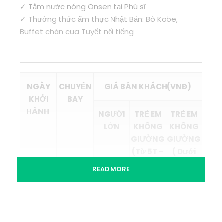
✓ Tắm nước nóng Onsen tại Phú sĩ
✓ Thưởng thức ẩm thực Nhật Bản: Bò Kobe,
Buffet chân cua Tuyết nổi tiếng
NGÀY
CHUYẾN
GIÁ BÁN KHÁCH(VNĐ)
KHỞI
BAY
HÀNH
NGƯỜI
TRẺ EM
TRẺ EM
LỚN
KHÔNG
KHÔNG
GIƯỜNG
GIƯỜNG
(Từ 5T –
( Dưới
Dưới 11T)
2T)
READ MORE
10/03 –
VIET
32.990.0
29.691.0
9.897.00
15/03
NAM
00
00
0
AIRLINES