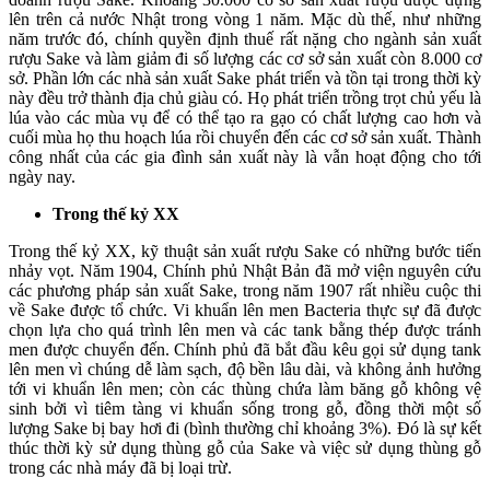
lên trên cả nước Nhật trong vòng 1 năm. Mặc dù thế, như những
năm trước đó, chính quyền định thuế rất nặng cho ngành sản xuất
rượu Sake và làm giảm đi số lượng các cơ sở sản xuất còn 8.000 cơ
sở. Phần lớn các nhà sản xuất Sake phát triển và tồn tại trong thời kỳ
này đều trở thành địa chủ giàu có. Họ phát triển trồng trọt chủ yếu là
lúa vào các mùa vụ để có thể tạo ra gạo có chất lượng cao hơn và
cuối mùa họ thu hoạch lúa rồi chuyển đến các cơ sở sản xuất. Thành
công nhất của các gia đình sản xuất này là vẫn hoạt động cho tới
ngày nay.
Trong thế kỷ XX
Trong thế kỷ XX, kỹ thuật sản xuất rượu Sake có những bước tiến
nhảy vọt. Năm 1904, Chính phủ Nhật Bản đã mở viện nguyên cứu
các phương pháp sản xuất Sake, trong năm 1907 rất nhiều cuộc thi
về Sake được tổ chức. Vi khuẩn lên men Bacteria thực sự đã được
chọn lựa cho quá trình lên men và các tank bằng thép được tránh
men được chuyển đến. Chính phủ đã bắt đầu kêu gọi sử dụng tank
lên men vì chúng dễ làm sạch, độ bền lâu dài, và không ảnh hưởng
tới vi khuẩn lên men; còn các thùng chứa làm băng gỗ không vệ
sinh bởi vì tiêm tàng vi khuẩn sống trong gỗ, đồng thời một số
lượng Sake bị bay hơi đi (bình thường chỉ khoảng 3%). Đó là sự kết
thúc thời kỳ sử dụng thùng gỗ của Sake và việc sử dụng thùng gỗ
trong các nhà máy đã bị loại trừ.