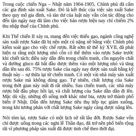
Trong cuộc chiến Nga – Nhật năm 1904-1905, Chính phủ đã cấm
các gia đình sản xuất Sake. Đó là kết thúc của việc sản xuất Sake
theo quy mô gia đình, và tàn dư của luật này vẫn còn tác động cho
đển tận ngày nay đã làm cho việc bán rượu hiện nay chỉ chiếm 2%
thu nhập thuế của Chính phủ.
Khi Thế chiến II xảy ra, mang đến việc thiếu gạo, ngành công nghệ
sản xuất rượu Sake đã bị nện một cú nặng nề bằng việc Chính phủ
kiểm soát gạo cho việc chế rượu. Rất sớm từ thế kỷ XVII, đã phát
hiện ra rằng một lượng nhỏ cồn có thể thêm vào rượu Sake trước
khi chiết tách; điều này dẫn đến trong chiến tranh, cồn nguyên chất
và đường gluco đã bắt đầu được thêm vào một lượng nhỏ và tăng
dần lên sau đó. 75% rượu Sake của ngày nay được sản xuất bằng kỹ
thuật này – sự thừa lại từ chiến tranh. Có một vài nhà máy sản xuất
rượu Sake mà không dùng gạo. Tự nhiên, chất lượng của Sake
trong thời gian này mất đi rất nhiều. Sau chiến tranh, các nhà máy
rượu bắt đầu phục hồi lại, và chất lượng của Sake dần dần đi lên.
Mặc dù vậy, những đồ uống mới khác như bia, rượu trở thành phổ
biến ở Nhật. Dẫn đến lượng Sake tiêu thụ tiếp tục giảm xuống,
trong khi tương phản với chất lượng Sake ngày càng được nâng lên.
Nói tóm lại, rượu Sake có một lịch sử rất lâu đời. Rượu Sake vốn
chỉ được uống trong các nghi lễ Thần đạo, đã trở nên phổ biến rộng
rãi vì phương pháp sản xuất đã được tinh chế theo thời đại.