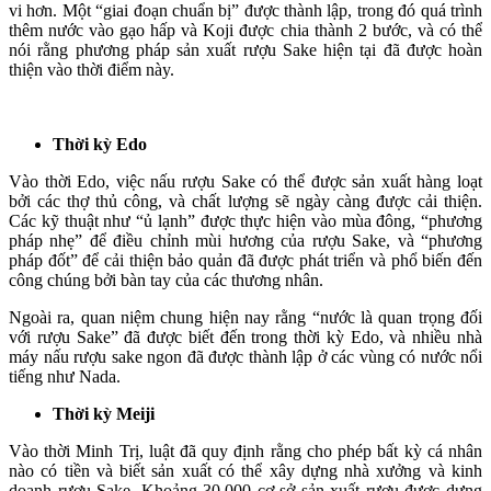
vi hơn. Một “giai đoạn chuẩn bị” được thành lập, trong đó quá trình
thêm nước vào gạo hấp và Koji được chia thành 2 bước, và có thể
nói rằng phương pháp sản xuất rượu Sake hiện tại đã được hoàn
thiện vào thời điểm này.
Thời kỳ Edo
Vào thời Edo, việc nấu rượu Sake có thể được sản xuất hàng loạt
bởi các thợ thủ công, và chất lượng sẽ ngày càng được cải thiện.
Các kỹ thuật như “ủ lạnh” được thực hiện vào mùa đông, “phương
pháp nhẹ” để điều chỉnh mùi hương của rượu Sake, và “phương
pháp đốt” để cải thiện bảo quản đã được phát triển và phổ biến đến
công chúng bởi bàn tay của các thương nhân.
Ngoài ra, quan niệm chung hiện nay rằng “nước là quan trọng đối
với rượu Sake” đã được biết đến trong thời kỳ Edo, và nhiều nhà
máy nấu rượu sake ngon đã được thành lập ở các vùng có nước nổi
tiếng như Nada.
Thời kỳ Meiji
Vào thời Minh Trị, luật đã quy định rằng cho phép bất kỳ cá nhân
nào có tiền và biết sản xuất có thể xây dựng nhà xưởng và kinh
doanh rượu Sake. Khoảng 30.000 cơ sở sản xuất rượu được dựng