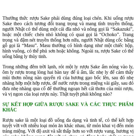
Thưởng thức rượu Sake phải dùng đúng loại chén. Khi uống rượu
Sake theo cách tương đối trang trọng và mang tính truyền thống,
người Nhật có thể dùng một cái đĩa nhỏ và nông gọi là “Sakazuki”,
hoặc một chiếc chén nhỏ không có quai gọi là “Ochoko”. Trang
trọng và đậm nét truyền thống hơn nữa, người Nhật dùng cốc bằng
gỗ gọi là “Masu”. Masu thường có hình dạng như một chiếc hộp,
hình vuông, có thể phủ sơn hoặc không. Ngoài ra, rượu Sake có thể
uống bằng ly thủy tinh.
Trong những đêm trời lạnh, rót một ly rượu Sake ấm nóng vào ly,
ôm ly rượu trong lòng hai bàn tay để ủ ấm, lắc nhẹ ly để cảm thấy
mùi thơm nồng nàn quyến rũ của hương gạo bốc lên, sau đó nhẹ
nhàng hớp một hớp rượu, để nước rượu trong miệng vài giây, sau đó
đưa nhẹ nhàng qua cổ để thưởng ngoạn hết cái thơm của mùi rượu,
và vị ngon của loại rượu này. Thật tuyệt phải không nào?
SỰ KẾT HỢP GIỮA RƯỢU SAKE VÀ CÁC THỰC PHẨM
KHÁC
Rượu sake là một loại đồ uống đa dạng và tinh tế, có thể kết hợp
tuyệt vời với nhiều loại món ăn khác nhau, từ món khai vị đến món
tráng miệng. Với độ axit và sắt thấp hơn so với rượu vang, hương vị