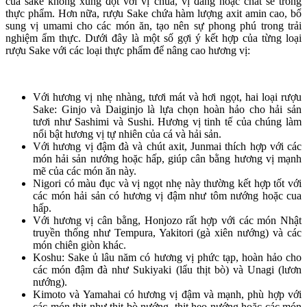
của sake không xung đột với vị chua, vị đắng hoặc chất se trong
thực phẩm. Hơn nữa, rượu Sake chứa hàm lượng axit amin cao, bổ
sung vị umami cho các món ăn, tạo nên sự phong phú trong trải
nghiệm ẩm thực. Dưới đây là một số gợi ý kết hợp của từng loại
rượu Sake với các loại thực phẩm để nâng cao hương vị:
Với hương vị nhẹ nhàng, tươi mát và hơi ngọt, hai loại rượu
Sake: Ginjo và Daiginjo là lựa chọn hoàn hảo cho hải sản
tươi như Sashimi và Sushi. Hương vị tinh tế của chúng làm
nổi bật hương vị tự nhiên của cá và hải sản.
Với hương vị đậm đà và chút axit, Junmai thích hợp với các
món hải sản nướng hoặc hấp, giúp cân bằng hương vị mạnh
mẽ của các món ăn này.
Nigori có màu đục và vị ngọt nhẹ này thường kết hợp tốt với
các món hải sản có hương vị đậm như tôm nướng hoặc cua
hấp.
Với hương vị cân bằng, Honjozo rất hợp với các món Nhật
truyền thống như Tempura, Yakitori (gà xiên nướng) và các
món chiên giòn khác.
Koshu: Sake ủ lâu năm có hương vị phức tạp, hoàn hảo cho
các món đậm đà như Sukiyaki (lẩu thịt bò) và Unagi (lươn
nướng).
Kimoto và Yamahai có hương vị đậm và mạnh, phù hợp với
các món thịt như thịt bò nướng, thịt heo nướng hoặc các món