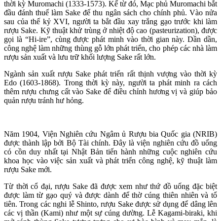
thời kỳ Muromachi (1333-1573). Kể từ đó, Mạc phủ Muromachi bắt
đầu đánh thuế làm Sake để thu ngân sách cho chính phủ. Vào nửa
sau của thế kỷ XVI, người ta bắt đầu xay trắng gạo trước khi làm
rượu Sake. Kỹ thuật khử trùng ở nhiệt độ cao (pasteurization), được
gọi là “Hi-ire”, cùng được phát minh vào thời gian này. Dần dần,
công nghệ làm những thùng gỗ lớn phát triển, cho phép các nhà làm
rượu sản xuất và lưu trữ khối lượng Sake rất lớn.
Ngành sản xuất rượu Sake phát triển rất thịnh vượng vào thời kỳ
Edo (1603-1868). Trong thời kỳ này, người ta phát minh ra cách
thêm rượu chưng cất vào Sake để điều chỉnh hương vị và giúp bảo
quản rượu tránh hư hỏng.
Năm 1904, Viện Nghiên cứu Ngâm ủ Rượu bia Quốc gia (NRIB)
được thành lập bởi Bộ Tài chính. Đây là viện nghiên cứu đồ uống
có cồn duy nhất tại Nhật Bản tiến hành những cuộc nghiên cứu
khoa học vào việc sản xuất và phát triển công nghệ, kỹ thuật làm
rượu Sake mới.
Từ thời cổ đại, rượu Sake đã được xem như thứ đồ uống đặc biệt
được làm từ gạo quý và được dành để thờ cúng thiên nhiên và tổ
tiên. Trong các nghi lễ Shinto, rượu Sake được sử dụng để dâng lên
các vị thần (Kami) như một sự cúng dường. Lễ Kagami-biraki, khi