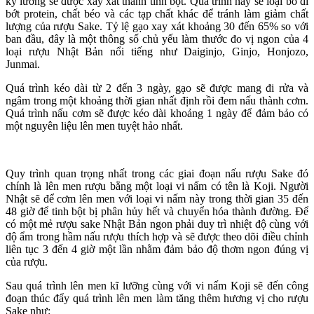
kỹ lưỡng sẽ được xay xát thành tinh bột. Quá trình này sẽ loại bỏ đi
bớt protein, chất béo và các tạp chất khác để tránh làm giảm chất
lượng của rượu Sake. Tỷ lệ gạo xay xát khoảng 30 đến 65% so với
ban đầu, đây là một thông số chủ yếu làm thước đo vị ngon của 4
loại rượu Nhật Bản nổi tiếng như Daiginjo, Ginjo, Honjozo,
Junmai.
Quá trình kéo dài từ 2 đến 3 ngày, gạo sẽ được mang đi rửa và
ngâm trong một khoảng thời gian nhất định rồi đem nấu thành cơm.
Quá trình nấu cơm sẽ được kéo dài khoảng 1 ngày để đảm bảo có
một nguyên liệu lên men tuyệt hảo nhất.
Quy trình quan trọng nhất trong các giai đoạn nấu rượu Sake đó
chính là lên men rượu bằng một loại vi nấm có tên là Koji. Người
Nhật sẽ để cơm lên men với loại vi nấm này trong thời gian 35 đến
48 giờ để tinh bột bị phân hủy hết và chuyển hóa thành đường. Để
có một mẻ rượu sake Nhật Bản ngon phải duy trì nhiệt độ cùng với
độ ẩm trong hầm nấu rượu thích hợp và sẽ được theo dõi điều chỉnh
liên tục 3 đến 4 giờ một lần nhằm đảm bảo độ thơm ngon đúng vị
của rượu.
Sau quá trình lên men kĩ lưỡng cùng với vi nấm Koji sẽ đến công
đoạn thúc đẩy quá trình lên men làm tăng thêm hương vị cho rượu
Sake như: