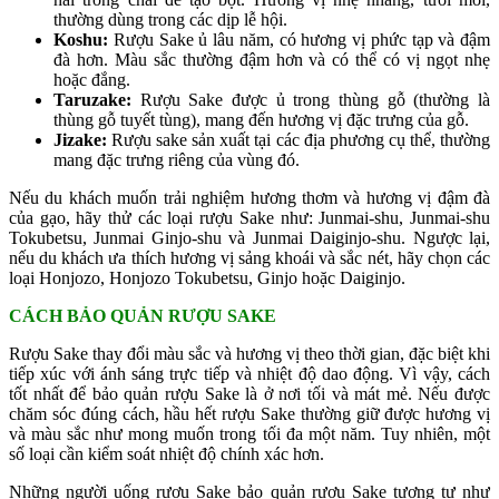
thường dùng trong các dịp lễ hội.
Koshu:
Rượu Sake ủ lâu năm, có hương vị phức tạp và đậm
đà hơn. Màu sắc thường đậm hơn và có thể có vị ngọt nhẹ
hoặc đắng.
Taruzake:
Rượu Sake được ủ trong thùng gỗ (thường là
thùng gỗ tuyết tùng), mang đến hương vị đặc trưng của gỗ.
Jizake:
Rượu sake sản xuất tại các địa phương cụ thể, thường
mang đặc trưng riêng của vùng đó.
Nếu du khách muốn trải nghiệm hương thơm và hương vị đậm đà
của gạo, hãy thử các loại rượu Sake như: Junmai-shu, Junmai-shu
Tokubetsu, Junmai Ginjo-shu và Junmai Daiginjo-shu. Ngược lại,
nếu du khách ưa thích hương vị sảng khoái và sắc nét, hãy chọn các
loại Honjozo, Honjozo Tokubetsu, Ginjo hoặc Daiginjo.
CÁCH BẢO QUẢN RƯỢU SAKE
Rượu Sake thay đổi màu sắc và hương vị theo thời gian, đặc biệt khi
tiếp xúc với ánh sáng trực tiếp và nhiệt độ dao động. Vì vậy, cách
tốt nhất để bảo quản rượu Sake là ở nơi tối và mát mẻ. Nếu được
chăm sóc đúng cách, hầu hết rượu Sake thường giữ được hương vị
và màu sắc như mong muốn trong tối đa một năm. Tuy nhiên, một
số loại cần kiểm soát nhiệt độ chính xác hơn.
Những người uống rượu Sake bảo quản rượu Sake tương tự như