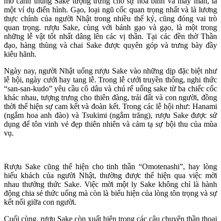
mở cánh thùng Sake tượng trưng cho sự hòa bình và may mắn, là
một ví dụ điển hình. Gạo, loại ngũ cốc quan trọng nhất và là lương
thực chính của người Nhật trong nhiều thế kỷ, cũng đóng vai trò
quan trọng. rượu Sake, cùng với bánh gạo và gạo, là một trong
những lễ vật tốt nhất dâng lên các vị thần. Tại các đền thờ Thần
đạo, hàng thùng và chai Sake được quyên góp và trưng bày đầy
kiêu hãnh.
Ngày nay, người Nhật uống rượu Sake vào những dịp đặc biệt như
lễ hội, ngày cưới hay tang lễ. Trong lễ cưới truyền thống, nghi thức
“san-san-kudo” yêu cầu cô dâu và chú rể uống sake từ ba chiếc cốc
khác nhau, tượng trưng cho thiên đàng, trái đất và con người, đồng
thời thể hiện sự cam kết và đoàn kết. Trong các lễ hội như: Hanami
(ngắm hoa anh đào) và Tsukimi (ngắm trăng), rượu Sake được sử
dụng để tôn vinh vẻ đẹp thiên nhiên và cảm tạ sự bội thu của mùa
vụ.
Rượu Sake cũng thể hiện cho tinh thần “Omotenashi”, hay lòng
hiếu khách của người Nhật, thường được thể hiện qua việc mời
nhau thưởng thức Sake. Việc mời một ly Sake không chỉ là hành
động chia sẻ thức uống mà còn là biểu hiện của lòng tôn trọng và sự
kết nối giữa con người.
Cuối cùng, rượu Sake còn xuất hiện trong các câu chuyện thần thoại