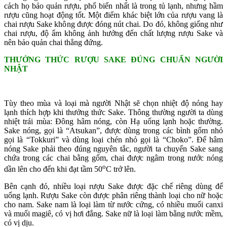
cách họ bảo quản rượu, phổ biến nhất là trong tủ lạnh, nhưng hầm
rượu cũng hoạt động tốt. Một điểm khác biệt lớn của rượu vang là
chai rượu Sake không được đóng nút chai. Do đó, không giống như
chai rượu, độ ẩm không ảnh hưởng đến chất lượng rượu Sake và
nên bảo quản chai thẳng đứng.
THƯỞNG THỨC RƯỢU SAKE ĐÚNG CHUẨN NGƯỜI
NHẬT
Tùy theo mùa và loại mà người Nhật sẽ chọn nhiệt độ nóng hay
lạnh thích hợp khi thưởng thức Sake. Thông thường người ta dùng
nhiệt trái mùa: Đông hâm nóng, còn Hạ uống lạnh hoặc thường.
Sake nóng, gọi là “Atsukan”, được dùng trong các bình gốm nhỏ
gọi là “Tokkuri” và dùng loại chén nhỏ gọi là “Choko”. Để hâm
nóng Sake phải theo đúng nguyên tắc, người ta chuyển Sake sang
chứa trong các chai bằng gốm, chai được ngâm trong nước nóng
o
dần lên cho đến khi đạt tầm 50
C trở lên.
Bên cạnh đó, nhiều loại rượu Sake được đặc chế riêng dùng để
uống lạnh. Rượu Sake còn được phân riêng thành loại cho nữ hoặc
cho nam. Sake nam là loại làm từ nước cứng, có nhiều muối canxi
và muối magiê, có vị hơi đắng. Sake nữ là loại làm bằng nước mềm,
có vị dịu.