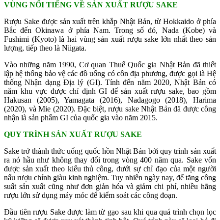
VÙNG NỔI TIẾNG VỀ SẢN XUẤT RƯỢU SAKE
Rượu Sake được sản xuất trên khắp Nhật Bản, từ Hokkaido ở phía
Bắc đến Okinawa ở phía Nam. Trong số đó, Nada (Kobe) và
Fushimi (Kyoto) là hai vùng sản xuất rượu sake lớn nhất theo sản
lượng, tiếp theo là Niigata.
Vào những năm 1990, Cơ quan Thuế Quốc gia Nhật Bản đã thiết
lập hệ thống bảo vệ các đồ uống có cồn địa phương, được gọi là Hệ
thống Nhận dạng Địa lý (GI). Tính đến năm 2020, Nhật Bản có
năm khu vực được chỉ định GI để sản xuất rượu sake, bao gồm
Hakusan (2005), Yamagata (2016), Nadagogo (2018), Harima
(2020), và Mie (2020). Đặc biệt, rượu sake Nhật Bản đã được công
nhận là sản phẩm GI của quốc gia vào năm 2015.
QUY TRÌNH SẢN XUẤT RƯỢU SAKE
Sake trở thành thức uống quốc hồn Nhật Bản bởi quy trình sản xuất
ra nó hầu như không thay đổi trong vòng 400 năm qua. Sake vốn
được sản xuất theo kiểu thủ công, dưới sự chỉ đạo của một người
nấu rượu chính giàu kinh nghiệm. Tuy nhiên ngày nay, để tăng công
suất sản xuất cũng như đơn giản hóa và giảm chi phí, nhiều hãng
rượu lớn sử dụng máy móc để kiểm soát các công đoạn.
Đầu tiên rượu Sake được làm từ gạo sau khi qua quá trình chọn lọc