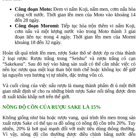
Công đoạn Moto:
Đem vi nấm Koji, nấm men, cơm nấu hòa
cùng với nước. Thời gian lên men của Moto vào khoảng 14
đến 28 ngày.
Công đoạn Moromi:
Tiếp tục hòa trộn thêm vi nấm Koji,
cơm nấu và một lượng nước vào trong Moto thành 3 giai
đoạn liên tục trong 4 ngày. Thời gian lên men của Mormi
khoảng 18 đến 32 ngày.
Hoàn tất quá trình lên men, rượu Sake thô sẽ được ép ra chia thành
2 loại rượu: Rượu trắng trong “Seishu” và rượu trắng có cạn
“Sakekasu”. Sau đó tuỳ vào hãng sản xuất có thể cân nhắc việc có
nên lọc rượu qua một loại than bột tinh chế hoặc không lọc để giữ
lại nguyên vẹn hương vị tự nhiên, đặc trưng vốn có.
Và cuối cùng của việc nấu rượu là mang thành phẩm đi ủ một thời
gian nhất định sẽ cho ra những bình rượu Sake nổi tiếng được đem
đi xuất khẩu khắp nơi trên thế giới.
NỒNG ĐỘ CỒN CỦA RƯỢU SAKE LÀ 15%
Không giống như bia hoặc rượu vang, quá trình lên men trong sản
xuất rượu Sake có thể tạo ra đồ uống có nồng độ cồn trên 20%. Tuy
nhiên, 20% là hơi quá mạnh đối với mức tiêu dùng thông thường.
Vì vậy, nồng độ cồn thường được điều chỉnh bằng nước đến