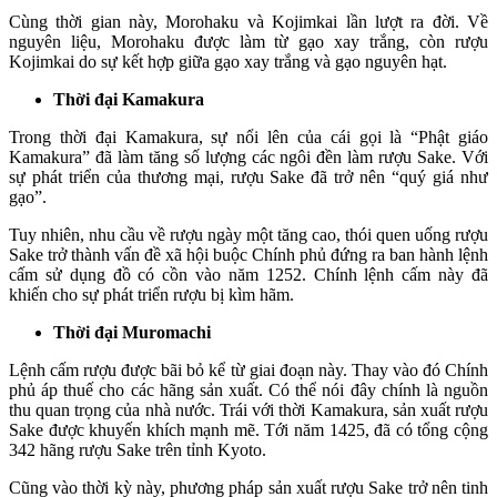
Cùng thời gian này, Morohaku và Kojimkai lần lượt ra đời. Về
nguyên liệu, Morohaku được làm từ gạo xay trắng, còn rượu
Kojimkai do sự kết hợp giữa gạo xay trắng và gạo nguyên hạt.
Thời đại Kamakura
Trong thời đại Kamakura, sự nổi lên của cái gọi là “Phật giáo
Kamakura” đã làm tăng số lượng các ngôi đền làm rượu Sake. Với
sự phát triển của thương mại, rượu Sake đã trở nên “quý giá như
gạo”.
Tuy nhiên, nhu cầu về rượu ngày một tăng cao, thói quen uống rượu
Sake trở thành vấn đề xã hội buộc Chính phủ đứng ra ban hành lệnh
cấm sử dụng đồ có cồn vào năm 1252. Chính lệnh cấm này đã
khiến cho sự phát triển rượu bị kìm hãm.
Thời đại Muromachi
Lệnh cấm rượu được bãi bỏ kể từ giai đoạn này. Thay vào đó Chính
phủ áp thuế cho các hãng sản xuất. Có thể nói đây chính là nguồn
thu quan trọng của nhà nước. Trái với thời Kamakura, sản xuất rượu
Sake được khuyến khích mạnh mẽ. Tới năm 1425, đã có tổng cộng
342 hãng rượu Sake trên tỉnh Kyoto.
Cũng vào thời kỳ này, phương pháp sản xuất rượu Sake trở nên tinh