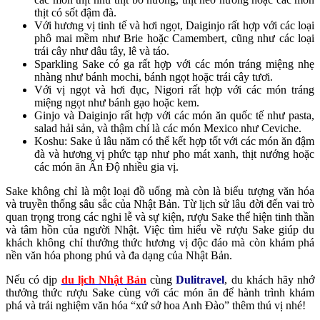
thịt có sốt đậm đà.
Với hương vị tinh tế và hơi ngọt, Daiginjo rất hợp với các loại
phô mai mềm như Brie hoặc Camembert, cũng như các loại
trái cây như dâu tây, lê và táo.
Sparkling Sake có ga rất hợp với các món tráng miệng nhẹ
nhàng như bánh mochi, bánh ngọt hoặc trái cây tươi.
Với vị ngọt và hơi đục, Nigori rất hợp với các món tráng
miệng ngọt như bánh gạo hoặc kem.
Ginjo và Daiginjo rất hợp với các món ăn quốc tế như pasta,
salad hải sản, và thậm chí là các món Mexico như Ceviche.
Koshu: Sake ủ lâu năm có thể kết hợp tốt với các món ăn đậm
đà và hương vị phức tạp như pho mát xanh, thịt nướng hoặc
các món ăn Ấn Độ nhiều gia vị.
Sake không chỉ là một loại đồ uống mà còn là biểu tượng văn hóa
và truyền thống sâu sắc của Nhật Bản. Từ lịch sử lâu đời đến vai trò
quan trọng trong các nghi lễ và sự kiện, rượu Sake thể hiện tinh thần
và tâm hồn của người Nhật. Việc tìm hiểu về rượu Sake giúp du
khách không chỉ thưởng thức hương vị độc đáo mà còn khám phá
nền văn hóa phong phú và đa dạng của Nhật Bản.
Nếu có dịp
du lịch Nhật Bản
cùng
Dulitravel
, du khách hãy nhớ
thưởng thức rượu Sake cùng với các món ăn để hành trình khám
phá và trải nghiệm văn hóa “xứ sở hoa Anh Đào” thêm thú vị nhé!