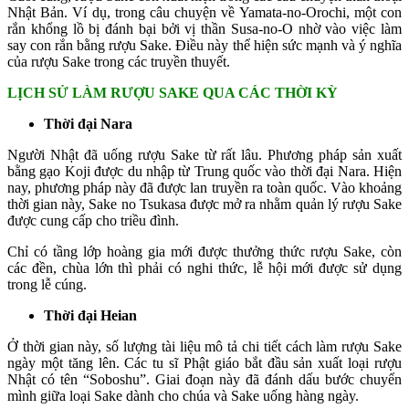
Nhật Bản. Ví dụ, trong câu chuyện về Yamata-no-Orochi, một con
rắn khổng lồ bị đánh bại bởi vị thần Susa-no-O nhờ vào việc làm
say con rắn bằng rượu Sake. Điều này thể hiện sức mạnh và ý nghĩa
của rượu Sake trong các truyền thuyết.
LỊCH SỬ LÀM RƯỢU SAKE QUA CÁC THỜI KỲ
Thời đại Nara
Người Nhật đã uống rượu Sake từ rất lâu. Phương pháp sản xuất
bằng gạo Koji được du nhập từ Trung quốc vào thời đại Nara. Hiện
nay, phương pháp này đã được lan truyền ra toàn quốc. Vào khoảng
thời gian này, Sake no Tsukasa được mở ra nhằm quản lý rượu Sake
được cung cấp cho triều đình.
Chỉ có tầng lớp hoàng gia mới được thưởng thức rượu Sake, còn
các đền, chùa lớn thì phải có nghi thức, lễ hội mới được sử dụng
trong lễ cúng.
Thời đại Heian
Ở thời gian này, số lượng tài liệu mô tả chi tiết cách làm rượu Sake
ngày một tăng lên. Các tu sĩ Phật giáo bắt đầu sản xuất loại rượu
Nhật có tên “Soboshu”. Giai đoạn này đã đánh dấu bước chuyển
mình giữa loại Sake dành cho chúa và Sake uống hàng ngày.