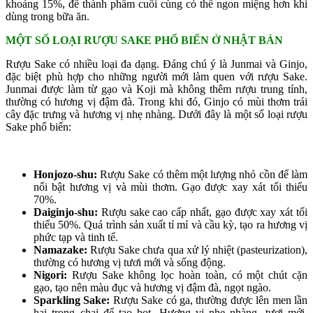
khoảng 15%, để thành phẩm cuối cùng có thể ngon miệng hơn khi
dùng trong bữa ăn.
MỘT SỐ LOẠI RƯỢU SAKE PHỔ BIẾN Ở NHẬT BẢN
Rượu Sake có nhiều loại đa dạng. Đáng chú ý là Junmai và Ginjo,
đặc biệt phù hợp cho những người mới làm quen với rượu Sake.
Junmai được làm từ gạo và Koji mà không thêm rượu trung tính,
thường có hương vị đậm đà. Trong khi đó, Ginjo có mùi thơm trái
cây đặc trưng và hương vị nhẹ nhàng. Dưới đây là một số loại rượu
Sake phổ biến:
Honjozo-shu:
Rượu Sake có thêm một lượng nhỏ cồn để làm
nổi bật hương vị và mùi thơm. Gạo được xay xát tối thiểu
70%.
Daiginjo-shu:
Rượu sake cao cấp nhất, gạo được xay xát tối
thiểu 50%. Quá trình sản xuất tỉ mỉ và cầu kỳ, tạo ra hương vị
phức tạp và tinh tế.
Namazake:
Rượu Sake chưa qua xử lý nhiệt (pasteurization),
thường có hương vị tươi mới và sống động.
Nigori:
Rượu Sake không lọc hoàn toàn, có một chút cặn
gạo, tạo nên màu đục và hương vị đậm đà, ngọt ngào.
Sparkling Sake:
Rượu Sake có ga, thường được lên men lần
hai trong chai để tạo bọt. Hương vị nhẹ nhàng, tươi mới,