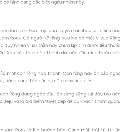
á có hình dạng đặc biệt ngẫu nhiên này.
gười dân trên Đảo Jeju còn truyền tai nhau rất nhiều câu
am Rock. Có người kể rằng, xưa kia có một vị vua Rồng
ão, tuy nhiên vị sứ thần này chưa kịp tìm được liều thuốc
g biển. Xác của thần hóa thành đá, còn đầu rồng trườn vào
ác của một con rồng hóa thành. Con rồng này ăn cắp ngọc
hạt, dùng cung tên bắn hạ nên rơi xuống biển.
nh con Rồng đang ngóc đầu lên sừng sững tại đây tạo nên
o Jeju và là địa điểm tuyệt đẹp để du khách tham quan.
gduam Rock là lúc hoàng hôn. Cảnh mặt trời từ từ lặn