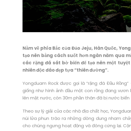
Nằm về phía Bắc của Đảo Jeju, Hàn Quốc, Yongd
tạo nên bằng cách suốt hơn ngàn năm qua mi
các rặng đá sát bờ biển để tạo nên một tuyệ
nhiên độc đáo đẹp tựa “thiên đường”.
Yongduam Rock được gọi là “rặng đá Đầu Rồng” (
giống như hình ảnh đầu một con rồng đang vươn l
lên mặt nước, còn 30m phần thân đã bị nước biển
Theo sự lý giải của các nhà địa chất học, Yongdua
núi lửa phun trào ra những dòng dung nham chảy
cho chúng ngưng hoạt động và đông cứng lại. C