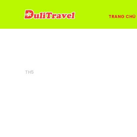
TRANG CHỦ
25
Biên Tập
Blog
,
Tin Tức Du Lịch
Yongduam Ro
TH5
Quốc