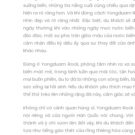
xuống biển, những tia nắng cuối cùng chiếu qua 
hiện ra rõ ràng hơn. Và khi đứng cách Yongduam 
nhìn đẹp và rõ ràng nhất. Đặc biệt, du khách s
ngày thường khi vào những ngày mực nước biển 
độc đáo, một sự pha trộn giữa màu của nước biể
cảm nhận điều kỳ diệu ấy qua sự thay đổi của án
khác nhau.
Đứng ở Yongduam Rock, phóng tầm nhìn ra xa sau
biển mát mẻ, trong lành luồn qua mái tóc, tận hư
mọi buồn phiền, âu lo đã bị những con sóng biển, l
sức sống lại hồi sinh. Nếu du khách yêu thích mạ
thể thử trèo lên những rặng đá này, cảm giác sẽ vô
Không chỉ có cảnh quan hùng vĩ, Yongduam Rock c
nói riêng và của người Hàn Quốc nói chung. Vớ
thành và ý chí vươn lên. Bởi vậy, khi du khách 
tựa như tiếng gào thét của rồng thiêng hòa cùng n