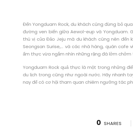
Đến Yongduam Rock, du khách cũng đừng bỏ qua 
đường ven biển giữa Aewol-eup và Yongduam. G
thú vị của Đảo Jeju mà du khách cũng nên đến k
Seongsan Surise,… và các nhà hàng, quán cafe v
ẩm thực vừa ngắm nhìn những rặng đá lởm chởm 
Yongduam Rock quả thực là một trong những điể
du lịch trong cũng như ngoài nước. Hãy nhanh t
nay để có cơ hội tham quan chiêm ngưỡng tác ph
0
SHARES