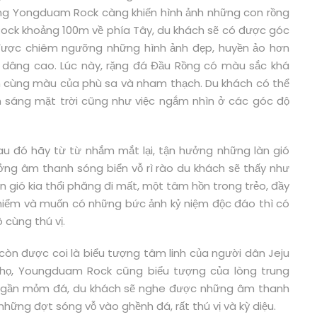
rặng Yongduam Rock càng khiến hình ảnh những con rồng
Rock khoảng 100m về phía Tây, du khách sẽ có được góc
ẽ được chiêm ngưỡng những hình ảnh đẹp, huyền ảo hơn
dâng cao. Lúc này, rặng đá Đầu Rồng có màu sắc khá
n cùng màu của phù sa và nham thạch. Du khách có thể
h sáng mặt trời cũng như việc ngắm nhìn ở các góc độ
 đó hãy từ từ nhắm mắt lại, tận hưởng những làn gió
ởng âm thanh sóng biển vỗ rì rào du khách sẽ thấy như
àn gió kia thổi phăng đi mất, một tâm hồn trong trẻo, đầy
o hiểm và muốn có những bức ảnh kỷ niệm độc đáo thì có
 cùng thú vị.
òn được coi là biểu tượng tâm linh của người dân Jeju
i họ, Youngduam Rock cũng biểu tượng của lòng trung
đến gần mỏm đá, du khách sẽ nghe được những âm thanh
hững đợt sóng vỗ vào ghềnh đá, rất thú vị và kỳ diệu.