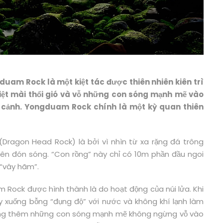
uam Rock là một kiệt tác được thiên nhiên kiên trì
ệt mài thổi gió và vỗ những con sóng mạnh mẽ vào
t cảnh. Yongduam Rock chính là một kỳ quan thiên
Dragon Head Rock) là bởi vì nhìn từ xa rặng đá trông
ên đón sóng. “Con rồng” này chỉ có 10m phần đầu ngoi
 “vây hãm”.
m Rock được hình thành là do hoạt động của núi lửa. Khi
 xuống bỗng “đụng độ” với nước và không khí lạnh làm
ộng thêm những con sóng mạnh mẽ không ngừng vỗ vào