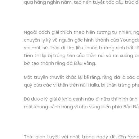
qua hàng nghìn năm, tạo nên tuyệt tác cấu trúc đ
Ngoài cách giải thích theo hiện tượng tự nhiên, n
chuyện ly kỳ về nguồn gốc hình thành của Youngdu
sai một sứ thần đi tìm liều thuốc trường sinh bất l
tiên thì lại bị trúng tên của thần núi và rơi xuốn
bờ tạo thành rặng đá Đầu Rồng.
Một truyền thuyết khác lại kể rằng, rặng đá là x
quý của các vị thần trên núi Halla, bị thần trừng p
Dù được lý giải ở khía cạnh nào đi nữa thì hình ả
một khung cảnh hùng vĩ cho vùng biển phía Bắc Đả
Thời gian tuyệt vời nhất trong ngày để đến Yon