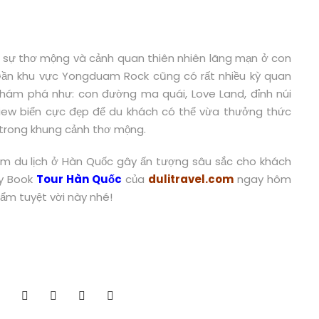
sự thơ mộng và cảnh quan thiên nhiên lãng mạn ở con
ần khu vực Yongduam Rock cũng có rất nhiều kỳ quan
hám phá như: con đường ma quái, Love Land, đỉnh núi
iew biển cực đẹp để du khách có thể vừa thưởng thức
trong khung cảnh thơ mộng.
m du lịch ở Hàn Quốc gây ấn tượng sâu sắc cho khách
ay Book
Tour Hàn Quốc
của
dulitravel.com
ngay hôm
ẩm tuyệt vời này nhé!