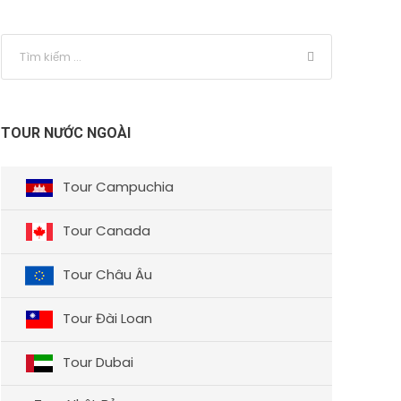
TOUR NƯỚC NGOÀI
Tour Campuchia
Tour Canada
Tour Châu Âu
Tour Đài Loan
Tour Dubai