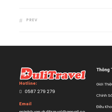
PREV
Thông 
Hotline:
Giới Thiệ
0587 279 279
Chính S
Email
Điều Kh
minhtuan.dulitravel@gmail.co