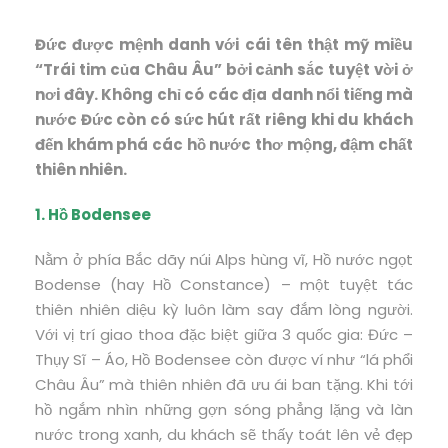
Đức được mệnh danh với cái tên thật mỹ miều
“Trái tim của Châu Âu” bởi cảnh sắc tuyệt vời ở
nơi đây. Không chỉ có các địa danh nổi tiếng mà
nước Đức còn có sức hút rất riêng khi du khách
đến khám phá các hồ nước thơ mộng, đậm chất
thiên nhiên.
1. Hồ Bodensee
Nằm ở phía Bắc dãy núi Alps hùng vĩ, Hồ nước ngọt
Bodense (hay Hồ Constance) – một tuyệt tác
thiên nhiên diệu kỳ luôn làm say đắm lòng người.
Với vị trí giao thoa đặc biệt giữa 3 quốc gia: Đức –
Thụy Sĩ – Áo, Hồ Bodensee còn được ví như “lá phổi
Châu Âu” mà thiên nhiên đã ưu ái ban tặng. Khi tới
hồ ngắm nhìn những gợn sóng phẳng lặng và làn
nước trong xanh, du khách sẽ thấy toát lên vẻ đẹp