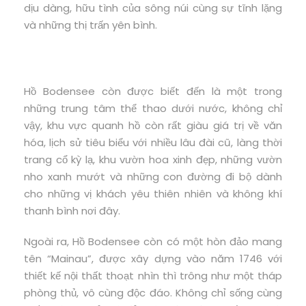
dịu dàng, hữu tình của sông núi cùng sự tĩnh lặng
và những thị trấn yên bình.
Hồ Bodensee còn được biết đến là một trong
những trung tâm thể thao dưới nước, không chỉ
vậy, khu vực quanh hồ còn rất giàu giá trị về văn
hóa, lịch sử tiêu biểu với nhiều lâu đài cũ, làng thời
trang cổ kỳ lạ, khu vườn hoa xinh đẹp, những vườn
nho xanh mướt và những con đường đi bộ dành
cho những vị khách yêu thiên nhiên và không khí
thanh bình nơi đây.
Ngoài ra, Hồ Bodensee còn có một hòn đảo mang
tên “Mainau”, được xây dựng vào năm 1746 với
thiết kế nội thất thoạt nhìn thì trông như một tháp
phòng thủ, vô cùng độc đáo. Không chỉ sống cùng