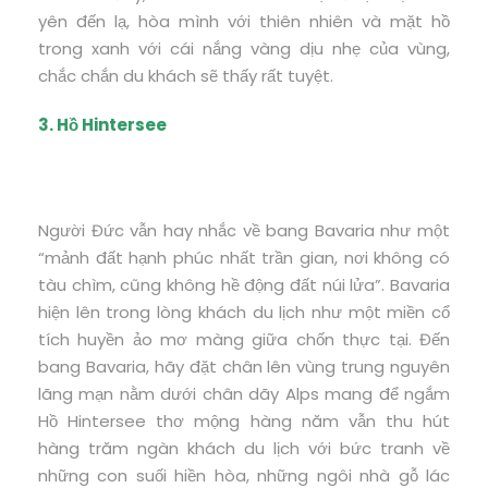
yên đến lạ, hòa mình với thiên nhiên và mặt hồ
trong xanh với cái nắng vàng dịu nhẹ của vùng,
chắc chắn du khách sẽ thấy rất tuyệt.
3. Hồ Hintersee
Người Đức vẫn hay nhắc về bang Bavaria như một
“mảnh đất hạnh phúc nhất trần gian, nơi không có
tàu chìm, cũng không hề động đất núi lửa”. Bavaria
hiện lên trong lòng khách du lịch như một miền cổ
tích huyền ảo mơ màng giữa chốn thực tại. Đến
bang Bavaria, hãy đặt chân lên vùng trung nguyên
lãng mạn nằm dưới chân dãy Alps mang để ngắm
Hồ Hintersee thơ mộng hàng năm vẫn thu hút
hàng trăm ngàn khách du lịch với bức tranh về
những con suối hiền hòa, những ngôi nhà gỗ lác