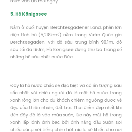
mực vào đó mỗi ngày.
5. Hồ Königssee
Nằm ở cuối huyện Berchtesgadener Land, phần lớn
diện tích hồ (5,218km
) nằm trong Vườn Quốc gia
2
Berchtesgaden. Với độ sâu trung bình 98,1m, độ
sâu tối đa 190m, Hồ Konigsee đứng thứ ba trong số
những hồ sâu nhất nước Đức.
Đây là hồ nước chắc sẽ đặc biệt và có ấn tượng sâu
sắc nhất với nhiều người đó là một hồ nước trong
xanh rộng lớn cho du khách chiêm ngưỡng được vẻ
đẹp của thiên nhiên, đất trời. Thời điểm đẹp nhất khi
đến đây đó là vào mùa xuân, lúc này mặt hồ trong
xanh lấp lánh ánh bạc bởi ánh nắng đầu xuân soi
chiếu cùng với tiếng chim hót níu lo sẽ khiến cho nơi