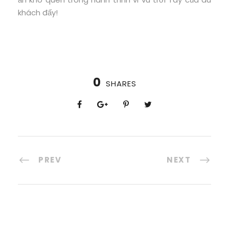
khách đấy!
0
SHARES
PREV
NEXT