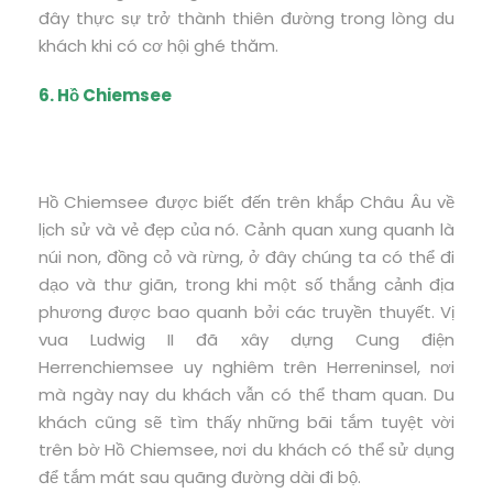
đây thực sự trở thành thiên đường trong lòng du
khách khi có cơ hội ghé thăm.
6. Hồ Chiemsee
Hồ Chiemsee được biết đến trên khắp Châu Âu về
lịch sử và vẻ đẹp của nó. Cảnh quan xung quanh là
núi non, đồng cỏ và rừng, ở đây chúng ta có thể đi
dạo và thư giãn, trong khi một số thắng cảnh địa
phương được bao quanh bởi các truyền thuyết. Vị
vua Ludwig II đã xây dựng Cung điện
Herrenchiemsee uy nghiêm trên Herreninsel, nơi
mà ngày nay du khách vẫn có thể tham quan. Du
khách cũng sẽ tìm thấy những bãi tắm tuyệt vời
trên bờ Hồ Chiemsee, nơi du khách có thể sử dụng
để tắm mát sau quãng đường dài đi bộ.