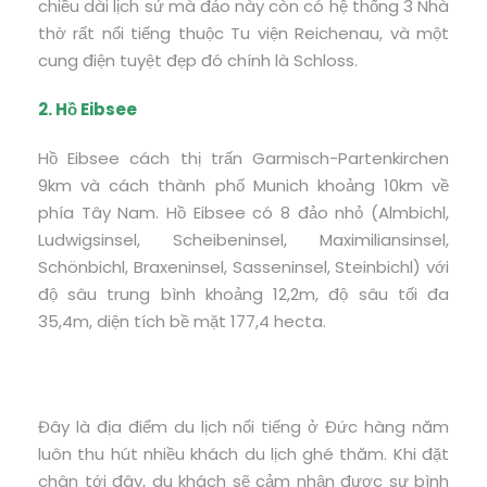
chiều dài lịch sử mà đảo này còn có hệ thống 3 Nhà
thờ rất nổi tiếng thuộc Tu viện Reichenau, và một
cung điện tuyệt đẹp đó chính là Schloss.
2. Hồ Eibsee
Hồ Eibsee cách thị trấn Garmisch-Partenkirchen
9km và cách thành phố Munich khoảng 10km về
phía Tây Nam. Hồ Eibsee có 8 đảo nhỏ (Almbichl,
Ludwigsinsel, Scheibeninsel, Maximiliansinsel,
Schönbichl, Braxeninsel, Sasseninsel, Steinbichl) với
độ sâu trung bình khoảng 12,2m, độ sâu tối đa
35,4m, diện tích bề mặt 177,4 hecta.
Đây là địa điểm du lịch nổi tiếng ở Đức hàng năm
luôn thu hút nhiều khách du lịch ghé thăm. Khi đặt
chân tới đây, du khách sẽ cảm nhận được sự bình