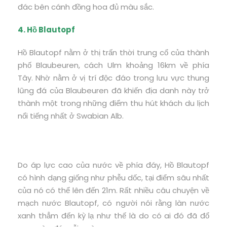
đác bên cánh đồng hoa đủ màu sắc.
4. Hồ Blautopf
Hồ Blautopf nằm ở thị trấn thời trung cổ của thành
phố Blaubeuren, cách Ulm khoảng 16km về phía
Tây. Nhờ nằm ở vị trí độc đáo trong lưu vực thung
lũng đá của Blaubeuren đã khiến địa danh này trở
thành một trong những điểm thu hút khách du lịch
nổi tiếng nhất ở Swabian Alb.
Do áp lực cao của nước về phía đáy, Hồ Blautopf
có hình dạng giống như phễu dốc, tại điểm sâu nhất
của nó có thể lên đến 21m. Rất nhiều câu chuyện về
mạch nước Blautopf, có người nói rằng làn nước
xanh thẳm đến kỳ lạ như thế là do có ai đó đã đổ