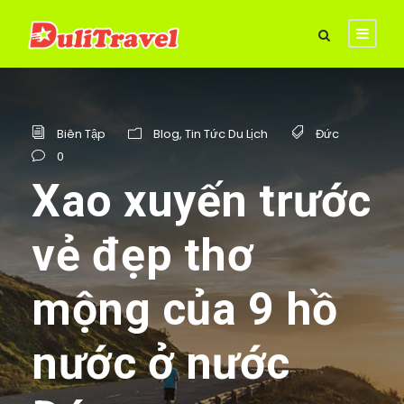
Biên Tập
Blog
,
Tin Tức Du Lịch
Đức
0
Xao xuyến trước
vẻ đẹp thơ
mộng của 9 hồ
nước ở nước