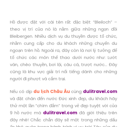
Hồ được đặt với cái tên rất đặc biệt “Bleiloch” –
theo vị trí của nó là nằm giữa những ngọn đồi
Bleibergen. Nhiều dịch vụ du thuyền được tổ chức,
nhằm cung cấp cho du khách những chuyến du
ngoạn trên hồ. Ngoài ra, đây còn là nơi lý tưởng để
tổ chức các môn thể thao dưới nước như: Lướt
ván, chèo thuyền, bơi lội, câu cá, trượt nước… Đây
cũng là khu vực giải trí nổi tiếng dành cho những
người đi phượt và cắm trại.
Nếu có dịp
du lịch Châu Âu
cùng
dulitravel.com
và đặt chân đến nước Đức xinh đẹp, du khách hãy
thử một lần “chìm đắm” trong vẻ đẹp tuyệt vời của
9 hồ nước mà
dulitravel.com
đã giới thiệu trên
đây nhé! Chắc chắn đây sẽ một trong những dấu
ấn khó quên trong hành trình vi vu trời Tây của du