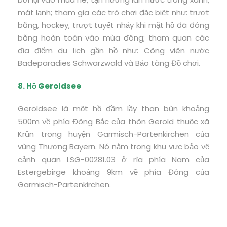
mát lạnh; tham gia các trò chơi đặc biệt như: trượt
băng, hockey, trượt tuyết nhảy khi mặt hồ đã đóng
băng hoàn toàn vào mùa đông; tham quan các
địa điểm du lịch gần hồ như: Công viên nước
Badeparadies Schwarzwald và Bảo tàng Đồ chơi.
8. Hồ Geroldsee
Geroldsee là một hồ đầm lầy than bùn khoảng
500m về phía Đông Bắc của thôn Gerold thuộc xã
Krün trong huyện Garmisch-Partenkirchen của
vùng Thượng Bayern. Nó nằm trong khu vực bảo vệ
cảnh quan LSG-00281.03 ở rìa phía Nam của
Estergebirge khoảng 9km về phía Đông của
Garmisch-Partenkirchen.