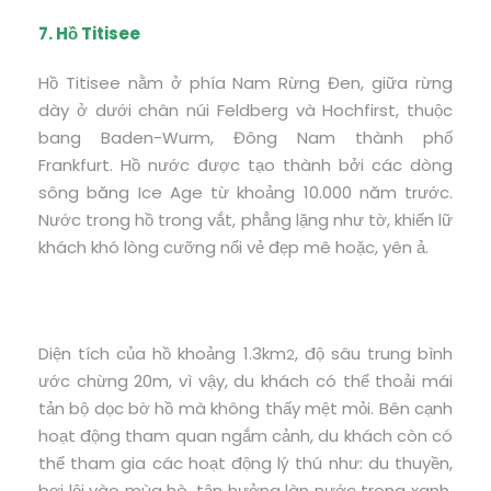
7. Hồ Titisee
Hồ Titisee nằm ở phía Nam Rừng Đen, giữa rừng
dày ở dưới chân núi Feldberg và Hochfirst, thuộc
bang Baden-Wurm, Đông Nam thành phố
Frankfurt. Hồ nước được tạo thành bởi các dòng
sông băng Ice Age từ khoảng 10.000 năm trước.
Nước trong hồ trong vắt, phẳng lặng như tờ, khiến lữ
khách khó lòng cưỡng nổi vẻ đẹp mê hoặc, yên ả.
Diện tích của hồ khoảng 1.3km
, độ sâu trung bình
2
ước chừng 20m, vì vậy, du khách có thể thoải mái
tản bộ dọc bờ hồ mà không thấy mệt mỏi. Bên cạnh
hoạt động tham quan ngắm cảnh, du khách còn có
thể tham gia các hoạt động lý thú như: du thuyền,
bơi lội vào mùa hè, tận hưởng làn nước trong xanh,