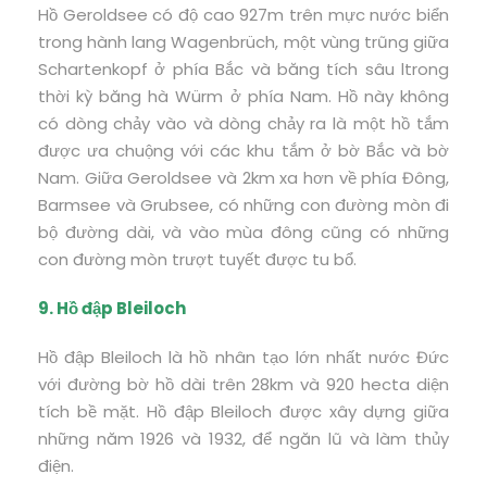
Hồ Geroldsee có độ cao 927m trên mực nước biển
trong hành lang Wagenbrüch, một vùng trũng giữa
Schartenkopf ở phía Bắc và băng tích sâu ltrong
thời kỳ băng hà Würm ở phía Nam. Hồ này không
có dòng chảy vào và dòng chảy ra là một hồ tắm
được ưa chuộng với các khu tắm ở bờ Bắc và bờ
Nam. Giữa Geroldsee và 2km xa hơn về phía Đông,
Barmsee và Grubsee, có những con đường mòn đi
bộ đường dài, và vào mùa đông cũng có những
con đường mòn trượt tuyết được tu bổ.
9. Hồ đập Bleiloch
Hồ đập Bleiloch là hồ nhân tạo lớn nhất nước Đức
với đường bờ hồ dài trên 28km và 920 hecta diện
tích bề mặt. Hồ đập Bleiloch được xây dựng giữa
những năm 1926 và 1932, để ngăn lũ và làm thủy
điện.