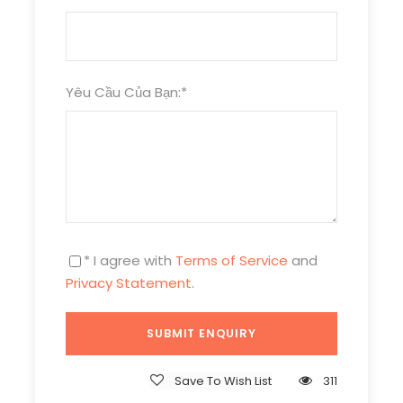
Chương Trình
Yêu Cầu Của Bạn:
*
TỐI NGÀY 1:
TP HỒ CHÍ MINH – CHÂU ĐỐC
Tối 22h30
:
Quý khách có mặt tại điểm tập trung.
Xe và hướng dẫn viên đón đoàn theo giờ đã hẹn.
Chào mừng các thành viên đã đồng hành và gửi
những phần quà thiết yếu cho đoàn. Quý khách
nghỉ đêm trên xe.
* I agree with
Terms of Service
and
Privacy Statement
.
Ngày 1:
MIẾU BÀ CHÚA XỨ–RỪNG TRÀM TRÀ SƯ-
CHECK IN PHIM TRƯỜNG ĐẤT RỪNG PHƯƠNG NAM
(ĂN BA BỮA)
Save To Wish List
311
04h00:
Tới
Châu Đốc
, quý khách dừng chân nghỉ