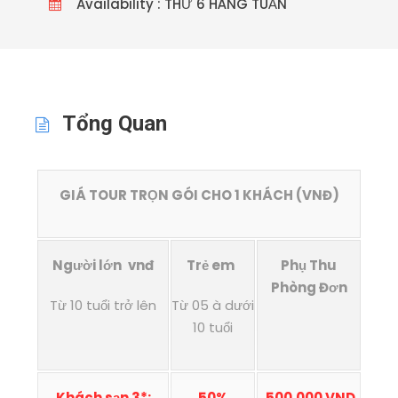
Availability : THỨ 6 HÀNG TUẦN
Tổng Quan
GIÁ TOUR TRỌN GÓI CHO 1 KHÁCH
(VNĐ)
Người lớn
vnđ
Trẻ em
Phụ Thu
Phòng Đơn
Từ 10 tuổi trở lên
Từ 05 à dưới
10 tuổi
Khách sạn 3*
:
50%
500.000 VND