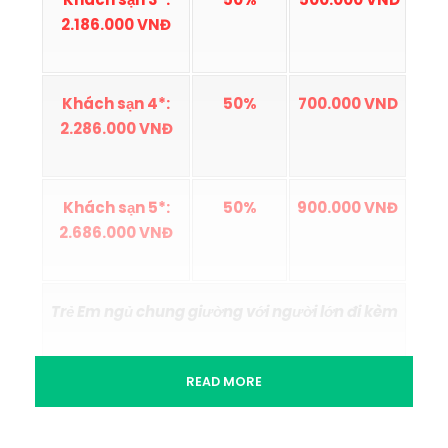
2.186.000 VNĐ
Khách sạn 4*
:
50%
700.000 VND
2.286.000 VNĐ
Khách sạn 5*
:
50%
900.000 VNĐ
2.686.000 VNĐ
Trẻ Em ngủ chung giường với người lớn đi kèm
READ MORE
Phụ thu ghế ngồi: 500.000 VNĐ đối với trẻ em
dưới 5 tuổi có nhu cầu mua thêm ghế ngồi