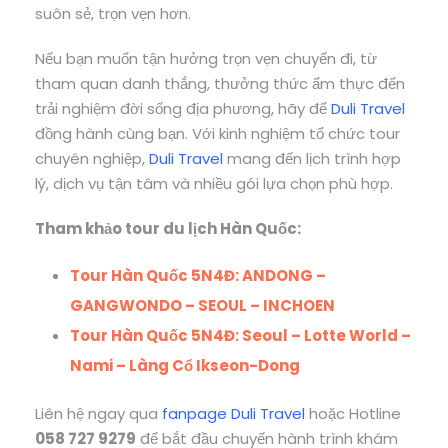
suôn sẻ, trọn vẹn hơn.
Nếu bạn muốn tận hưởng trọn vẹn chuyến đi, từ
tham quan danh thắng, thưởng thức ẩm thực đến
trải nghiệm đời sống địa phương, hãy để
Duli Travel
đồng hành cùng bạn. Với kinh nghiệm tổ chức tour
chuyên nghiệp,
Duli Trave
l
mang đến lịch trình hợp
lý, dịch vụ tận tâm và nhiều gói lựa chọn phù hợp.
Tham khảo tour du lịch Hàn Quốc:
Tour Hàn Quốc 5N4Đ: ANDONG –
GANGWONDO – SEOUL – INCHOEN
Tour Hàn Quốc 5N4Đ: Seoul – Lotte World –
Nami – Làng Cổ Ikseon-Dong
Liên hệ ngay qua
fanpage Duli Travel
hoặc Hotline
058 727 9279
để bắt đầu chuyến hành trình khám