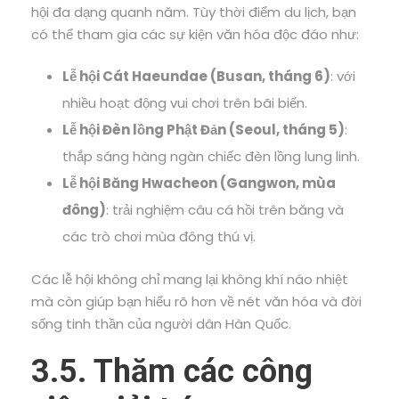
hội đa dạng quanh năm. Tùy thời điểm du lịch, bạn
có thể tham gia các sự kiện văn hóa độc đáo như:
Lễ hội Cát Haeundae (Busan, tháng 6)
: với
nhiều hoạt động vui chơi trên bãi biển.
Lễ hội Đèn lồng Phật Đản (Seoul, tháng 5)
:
thắp sáng hàng ngàn chiếc đèn lồng lung linh.
Lễ hội Băng Hwacheon (Gangwon, mùa
đông)
: trải nghiệm câu cá hồi trên băng và
các trò chơi mùa đông thú vị.
Các lễ hội không chỉ mang lại không khí náo nhiệt
mà còn giúp bạn hiểu rõ hơn về nét văn hóa và đời
sống tinh thần của người dân Hàn Quốc.
3.5. Thăm các công