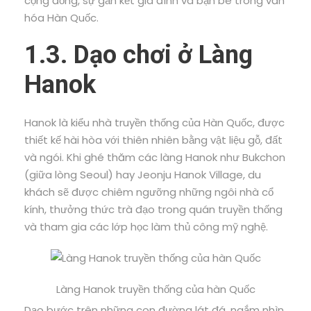
cộng đồng, sự gắn kết gia đình và bạn bè trong văn
hóa Hàn Quốc.
1.3. Dạo chơi ở Làng
Hanok
Hanok là kiểu nhà truyền thống của Hàn Quốc, được
thiết kế hài hòa với thiên nhiên bằng vật liệu gỗ, đất
và ngói. Khi ghé thăm các làng Hanok như Bukchon
(giữa lòng Seoul) hay Jeonju Hanok Village, du
khách sẽ được chiêm ngưỡng những ngôi nhà cổ
kính, thưởng thức trà đạo trong quán truyền thống
và tham gia các lớp học làm thủ công mỹ nghệ.
Làng Hanok truyền thống của hàn Quốc
Dạo bước trên những con đường lát đá, ngắm nhìn