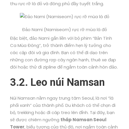
thu rực rỡ lá đỏ và đông phủ đầy tuyết trắng.
Đảo Nami (Namiseom) rực rỡ mùa lá đỏ
Đặc biệt, đảo Nami gắn liền với bộ phim “Bản Tình
Ca Mùa Đông”, trở thành điểm hẹn lý tưởng cho
các cặp đôi và gia đình. Bạn có thể đi dạo trên
những con đường rợp cây ngân hạnh, thuê xe đạp
đôi hoặc thử đi zipline để ngắm toàn cảnh hòn đảo.
3.2. Leo núi Namsan
Núi Namsan nằm ngay trung tâm Seoul, là nơi “lá
phổi xanh” của thành phố. Du khách có thể chọn đi
bộ, trekking hoặc đi cáp treo lên đỉnh. Tại đây, bạn
sẽ được chiêm ngưỡng
tháp Namsan Seoul
Tower
, biểu tượng của thủ đô, nơi ngắm toàn cảnh