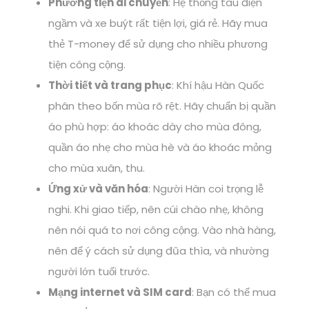
Phương tiện di chuyển
: Hệ thống tàu điện
ngầm và xe buýt rất tiện lợi, giá rẻ. Hãy mua
thẻ T-money để sử dụng cho nhiều phương
tiện công cộng.
Thời tiết và trang phục
: Khí hậu Hàn Quốc
phân theo bốn mùa rõ rệt. Hãy chuẩn bị quần
áo phù hợp: áo khoác dày cho mùa đông,
quần áo nhẹ cho mùa hè và áo khoác mỏng
cho mùa xuân, thu.
Ứng xử và văn hóa
: Người Hàn coi trọng lễ
nghi. Khi giao tiếp, nên cúi chào nhẹ, không
nên nói quá to nơi công cộng. Vào nhà hàng,
nên để ý cách sử dụng đũa thìa, và nhường
người lớn tuổi trước.
Mạng internet và SIM card
: Bạn có thể mua