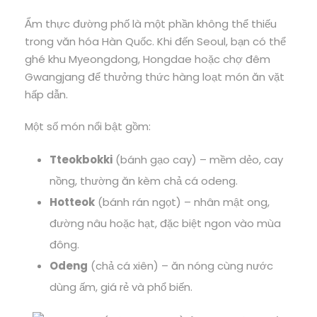
Ẩm thực đường phố là một phần không thể thiếu
trong văn hóa Hàn Quốc. Khi đến Seoul, bạn có thể
ghé khu Myeongdong, Hongdae hoặc chợ đêm
Gwangjang để thưởng thức hàng loạt món ăn vặt
hấp dẫn.
Một số món nổi bật gồm:
Tteokbokki
(bánh gạo cay) – mềm dẻo, cay
nồng, thường ăn kèm chả cá odeng.
Hotteok
(bánh rán ngọt) – nhân mật ong,
đường nâu hoặc hạt, đặc biệt ngon vào mùa
đông.
Odeng
(chả cá xiên) – ăn nóng cùng nước
dùng ấm, giá rẻ và phổ biến.