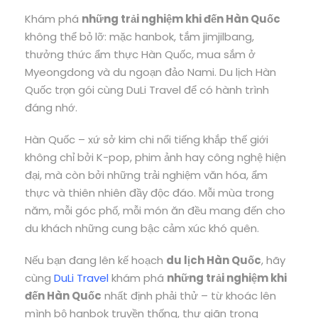
Khám phá
những trải nghiệm khi đến Hàn Quốc
không thể bỏ lỡ: mặc hanbok, tắm jimjilbang,
thưởng thức ẩm thực Hàn Quốc, mua sắm ở
Myeongdong và du ngoạn đảo Nami. Du lịch Hàn
Quốc trọn gói cùng DuLi Travel để có hành trình
đáng nhớ.
Hàn Quốc – xứ sở kim chi nổi tiếng khắp thế giới
không chỉ bởi K-pop, phim ảnh hay công nghệ hiện
đại, mà còn bởi những trải nghiệm văn hóa, ẩm
thực và thiên nhiên đầy độc đáo. Mỗi mùa trong
năm, mỗi góc phố, mỗi món ăn đều mang đến cho
du khách những cung bậc cảm xúc khó quên.
Nếu bạn đang lên kế hoạch
du lịch Hàn Quốc
, hãy
cùng
DuLi Travel
khám phá
những trải nghiệm khi
đến Hàn Quốc
nhất định phải thử – từ khoác lên
mình bộ hanbok truyền thống, thư giãn trong