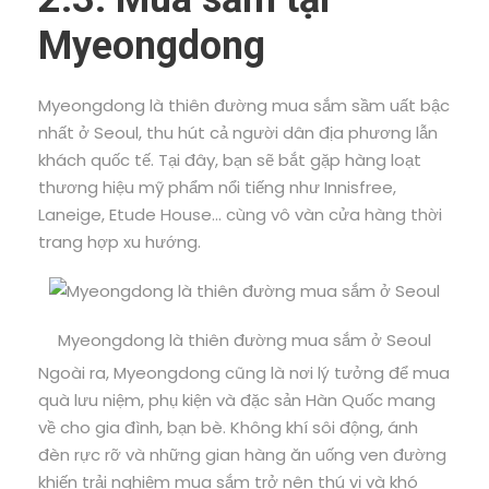
Myeongdong
Myeongdong là thiên đường mua sắm sầm uất bậc
nhất ở Seoul, thu hút cả người dân địa phương lẫn
khách quốc tế. Tại đây, bạn sẽ bắt gặp hàng loạt
thương hiệu mỹ phẩm nổi tiếng như Innisfree,
Laneige, Etude House… cùng vô vàn cửa hàng thời
trang hợp xu hướng.
Myeongdong là thiên đường mua sắm ở Seoul
Ngoài ra, Myeongdong cũng là nơi lý tưởng để mua
quà lưu niệm, phụ kiện và đặc sản Hàn Quốc mang
về cho gia đình, bạn bè. Không khí sôi động, ánh
đèn rực rỡ và những gian hàng ăn uống ven đường
khiến trải nghiệm mua sắm trở nên thú vị và khó