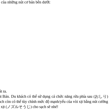
g của những nút cơ bản bên dưới:
t ra.
Nhật Bản. Du khách có thể sử dụng cả chức năng rửa phía sau (おしり)
hách còn có thể tùy chỉnh mức độ mạnh/yếu của vòi xịt bằng nút cường
h vòi xịt (ノズルそうじ) cho sạch sẽ nhé!