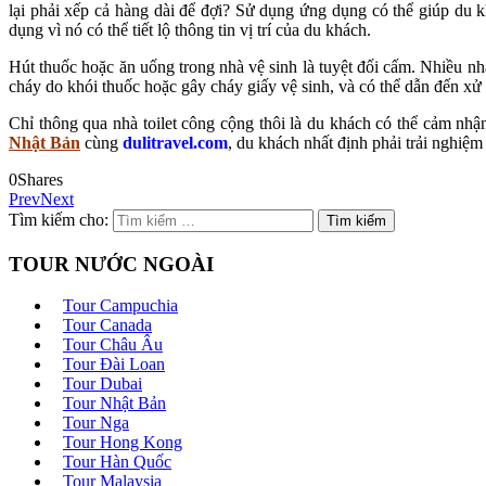
lại phải xếp cả hàng dài để đợi? Sử dụng ứng dụng có thể giúp du 
dụng vì nó có thể tiết lộ thông tin vị trí của du khách.
Hút thuốc hoặc ăn uống trong nhà vệ sinh là tuyệt đối cấm. Nhiều nh
cháy do khói thuốc hoặc gây cháy giấy vệ sinh, và có thể dẫn đến xử 
Chỉ thông qua nhà toilet công cộng thôi là du khách có thể cảm nh
Nhật Bản
cùng
dulitravel.com
, du khách nhất định phải trải nghiệ
0
Shares
Prev
Next
Tìm kiếm cho:
TOUR NƯỚC NGOÀI
Tour Campuchia
Tour Canada
Tour Châu Âu
Tour Đài Loan
Tour Dubai
Tour Nhật Bản
Tour Nga
Tour Hong Kong
Tour Hàn Quốc
Tour Malaysia