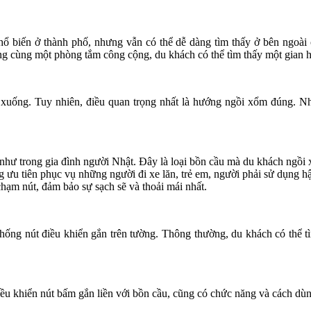
hổ biến ở thành phố, nhưng vẫn có thể dễ dàng tìm thấy ở bên ngoài
 cùng một phòng tắm công cộng, du khách có thể tìm thấy một gian hà
 xuống. Tuy nhiên, điều quan trọng nhất là hướng ngồi xổm đúng. Nh
như trong gia đình người Nhật. Đây là loại bồn cầu mà du khách ngồi 
 ưu tiên phục vụ những người đi xe lăn, trẻ em, người phải sử dụng 
ạm nút, đảm bảo sự sạch sẽ và thoải mái nhất.
ống nút điều khiển gắn trên tường. Thông thường, du khách có thể tìm
 điều khiển nút bấm gắn liền với bồn cầu, cũng có chức năng và cách d