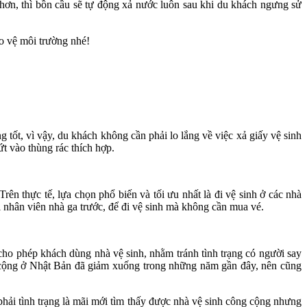
hơn, thì bồn cầu sẽ tự động xả nước luôn sau khi du khách ngưng sử
ảo vệ môi trường nhé!
 tốt, vì vậy, du khách không cần phải lo lắng về việc xả giấy vệ sinh
t vào thùng rác thích hợp.
ên thực tế, lựa chọn phổ biến và tối ưu nhất là đi vệ sinh ở các nhà
ới nhân viên nhà ga trước, để đi vệ sinh mà không cần mua vé.
cho phép khách dùng nhà vệ sinh, nhằm tránh tình trạng có người say
g cộng ở Nhật Bản đã giảm xuống trong những năm gần đây, nên cũng
hải tình trạng là mãi mới tìm thấy được nhà vệ sinh công cộng nhưng