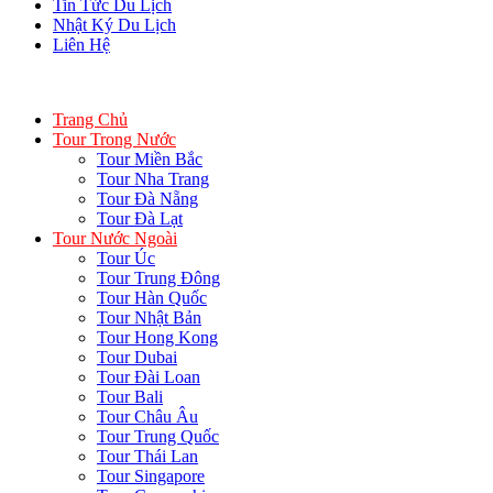
Tin Tức Du Lịch
Nhật Ký Du Lịch
Liên Hệ
Trang Chủ
Tour Trong Nước
Tour Miền Bắc
Tour Nha Trang
Tour Đà Nẵng
Tour Đà Lạt
Tour Nước Ngoài
Tour Úc
Tour Trung Đông
Tour Hàn Quốc
Tour Nhật Bản
Tour Hong Kong
Tour Dubai
Tour Đài Loan
Tour Bali
Tour Châu Âu
Tour Trung Quốc
Tour Thái Lan
Tour Singapore