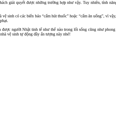
khách giải quyết được những trường hợp như vậy. Tuy nhiên, tính năn
à vệ sinh có các biển báo “cấm hút thuốc” hoặc “cấm ăn uống”, vì vậy, 
phạt.
ận được người Nhật tinh tế như thế nào trong lối sống cũng như phon
m nhà vệ sinh tự động đầy ấn tượng này nhé!