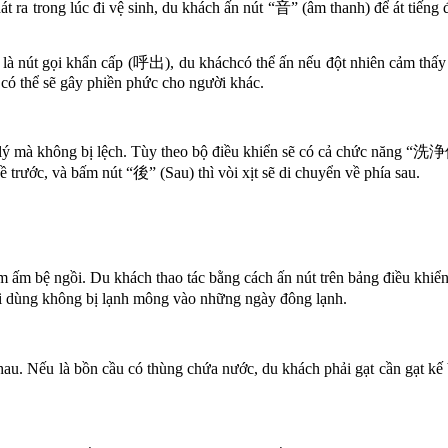
 ra trong lúc đi vệ sinh, du khách ấn nút “音” (âm thanh) để át tiếng 
là nút gọi khẩn cấp (呼出), du kháchcó thể ấn nếu đột nhiên cảm thấy 
ì có thể sẽ gây phiền phức cho người khác.
p lý mà không bị lệch. Tùy theo bộ điều khiển sẽ có cả chức năng “洗浄位
 trước, và bấm nút “後” (Sau) thì vòi xịt sẽ di chuyển về phía sau.
m ấm bệ ngồi. Du khách thao tác bằng cách ấn nút trên bảng điều k
i dùng không bị lạnh mông vào những ngày đông lạnh.
hau. Nếu là bồn cầu có thùng chứa nước, du khách phải gạt cần gạt kế 