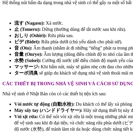
Hệ thống nút bấm đa dạng trong nhà vệ sinh có thể gây ra một số bất
流す (Nagasu):
Xả nước.
止 (Tomeru):
Dừng (thường dùng để tắt nước sau khi rửa).
おしり (Oshiri):
Rửa phía sau.
ビデ (Bidet):
Rửa phía dưới (chủ yếu dành cho phái nữ).
音 (Oto):
Âm thanh (nhằm át đi những “tiếng” phát ra trong ph
音量 (Onryo):
Âm lượng (dùng điều chỉnh độ to nhỏ của âm th
水勢 (Suisei):
Cường độ nước (để điều chỉnh độ mạnh yếu của n
マッサージ:
Khi bấm nút, máy sẽ giảm nhẹ cơn đau cho những a
ターボ消臭
sẽ giúp du khách sử dụng nhà vệ sinh thoải mái 
CÁC THIẾT BỊ TRONG NHÀ VỆ SINH VÀ CÁCH SỬ DỤN
Nhà vệ sinh ở Nhật Bản còn có các thiết bị tiện ích sau:
Vòi nước tự động (自動水栓):
Du khách có thể lấy xà phòng 
Máy sấy tay (ハンドドライヤー):
Hãy sử dụng thiết bị này để
Vòi xịt rửa:
Có thể nói vòi xịt rửa là một trong những phát 
để vệ sinh sau khi đi đại tiện, và chức năng rửa phía dưới (ビ
độ nước (水勢), để tránh làm rát da hoặc dùng chức năng tiế