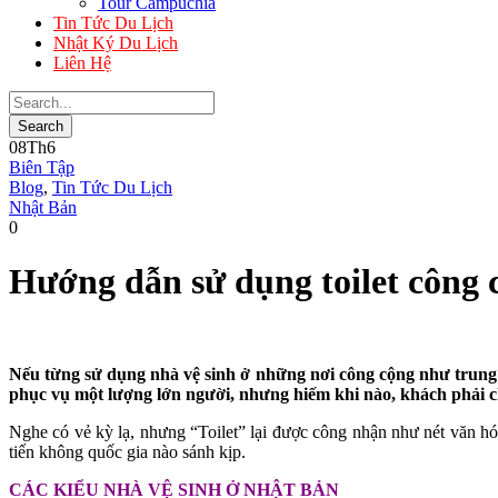
Tour Campuchia
Tin Tức Du Lịch
Nhật Ký Du Lịch
Liên Hệ
08
Th6
Biên Tập
Blog
,
Tin Tức Du Lịch
Nhật Bản
0
Hướng dẫn sử dụng toilet công 
Nếu từng sử dụng nhà vệ sinh ở những nơi công cộng như trung 
phục vụ một lượng lớn người, nhưng hiếm khi nào, khách phải c
Nghe có vẻ kỳ lạ, nhưng “Toilet” lại được công nhận như nét văn hóa
tiến không quốc gia nào sánh kịp.
CÁC KIỂU NHÀ VỆ SINH Ở NHẬT BẢN