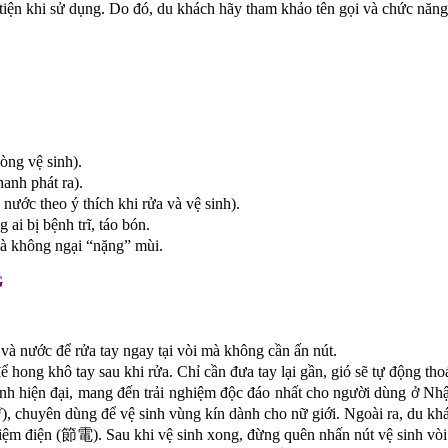
 tiện khi sử dụng. Do đó, du khách hãy tham khảo tên gọi và chức năn
òng vệ sinh).
anh phát ra).
ước theo ý thích khi rửa và vệ sinh).
i bị bệnh trĩ, táo bón.
mà không ngại “nặng” mùi.
G
và nước để rửa tay ngay tại vòi mà không cần ấn nút.
 hong khô tay sau khi rửa. Chỉ cần đưa tay lại gần, gió sẽ tự động thoá
minh hiện đại, mang đến trải nghiệm độc đáo nhất cho người dùng ở 
デ), chuyên dùng để vệ sinh vùng kín dành cho nữ giới. Ngoài ra, du k
t kiệm điện (節電). Sau khi vệ sinh xong, đừng quên nhấn nút vệ sin