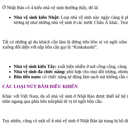
Ở Nhật Bản có 4 kiểu nhà vệ sinh thường thấy, đó là:
Nhà vệ sinh kiểu Nhật:
Loại nhà vệ sinh này ngày càng ít p
tương tự như những nhà vệ sinh ở các nước Châu Á khác. Trong
Tất cả những gì du khách cần làm là đứng trên bồn xí và ngồi xổm
xuống đối diện với nắp bồn cầu gọi là “Kinkakushi”.
Nhà vệ sinh kiểu Tây:
xuất hiện nhiều ở nơi công cộng, cũng 
Nhà vệ sinh đa chức năng:
phù hợp cho mọi đối tượng, nhưng
Bồn tiểu nam:
có chức năng tự động làm sạch mà không cần ch
CÁC LOẠI NÚT BẤM ĐIỀU KHIỂN
Khác với Việt Nam, đa số nhà vệ sinh ở Nhật Bản được thiết kế hệ th
nhìn ngang qua phía bên trái/phải từ vị trí ngồi bồn cầu.
Tuy nhiên, cũng có một số ít nhà vệ sinh ở Nhật Bản lại trang bị bộ