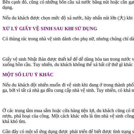
Bên cạnh đó, cũng có những bồn cầu xả nước bằng nút hoặc cần gạt 
dụng.
Nếu du khách được chọn mức độ xả nước, hãy nhấn nút lớn (大) khi đi 
XỬ LÝ GIẤY VỆ SINH SAU KHI SỬ DỤNG
Có thùng rác trong nhà vệ sinh dành cho phụ nữ, nhưng chúng chỉ dà
Giấy vệ sinh Nhật Bản được thiết kế để dễ dàng hòa tan trong nước và
xuống bồn cầu. Tuy nhiên, du khách không thể xả bất cứ thứ gì khác 
MỘT SỐ LƯU Ý KHÁC
Nếu du khách đột nhiên muốn đi vệ sinh khi đang ở trong thành phố, 
ga, bởi vì tất cả nhà ga đều cung cấp nhà vệ sinh. Tuy nhiên, có khả
Ở các trung tâm mua sắm hoặc cửa hàng tiện lợi, du khách cũng có t
rượu, phá hoại của công. Một cách khác nữa là tìm nhà vệ sinh cô
khá khó tìm.
Gần đây có một số ứng dụng được phát triển để biết được tình trạng