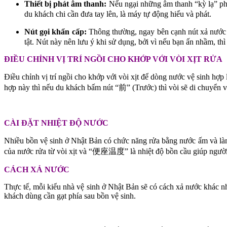
Thiết bị phát âm thanh:
Nếu ngại những âm thanh “kỳ lạ” phát
du khách chi cần đưa tay lên, là máy tự động hiểu và phát.
Nút gọi khẩn cấp:
Thông thường, ngay bên cạnh nút xả nước 
tật. Nút này nên lưu ý khi sử dụng, bởi vì nếu bạn ấn nhầm, th
ĐIỀU CHỈNH VỊ TRÍ NGỒI CHO KHỚP VỚI VÒI XỊT RỬA
Điều chỉnh vị trí ngồi cho khớp với vòi xịt để dòng nước vệ sinh hợ
hợp này thì nếu du khách bấm nút “前” (Trước) thì vòi sẽ di chuyển về
CÀI ĐẶT NHIỆT ĐỘ NƯỚC
Nhiều bồn vệ sinh ở Nhật Bản có chức năng rửa bằng nước ấm và là
của nước rửa từ vòi xịt và “便座温度” là nhiệt độ bồn cầu giúp ngườ
CÁCH XẢ NƯỚC
Thực tế, mỗi kiểu nhà vệ sinh ở Nhật Bản sẽ có cách xả nước khác n
khách dùng cần gạt phía sau bồn vệ sinh.