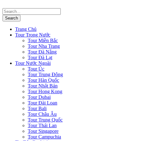
Trang Chủ
Tour Trong Nước
Tour Miền Bắc
Tour Nha Trang
Tour Đà Nẵng
Tour Đà Lạt
Tour Nước Ngoài
Tour Úc
Tour Trung Đông
Tour Hàn Quốc
Tour Nhật Bản
Tour Hong Kong
Tour Dubai
Tour Đài Loan
Tour Bali
Tour Châu Âu
Tour Trung Quốc
Tour Thái Lan
Tour Singapore
Tour Campuchia