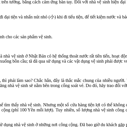
trên tường, bằng cách cảm ứng bàn tay. Đối với nhà vệ sinh hiện đại 
đại tiện và nhấn nút nhỏ (小) khi đi tiểu tiện, để tiết kiệm nước và b
nh cho các sản phẩm vệ sinh.
 nhà vệ sinh ở Nhật Bản có hệ thống thoát nước rất tiên tiến, hoạt động
xuống bồn cầu; tã đã qua sử dụng và các vật dụng vệ sinh phải được vứ
thì phải làm sao? Chắc hẳn, đây là thắc mắc chung của nhiều người. Tr
 năng nhà vệ sinh sẽ nằm bên trong cổng soát vé. Do đó, hãy trao đổi v
hể tìm thấy nhà vệ sinh. Nhưng một số cửa hàng tiện lợi có thể không 
ng cộng (phí 100 Yên mỗi lượt). Tuy nhiên, số lượng nhà vệ sinh côn
 sử dụng nhà vệ sinh ở những nơi công cộng. Đã bao giờ du khách gặp p