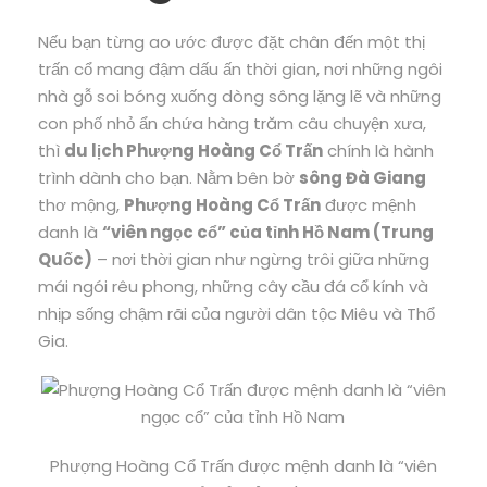
Nếu bạn từng ao ước được đặt chân đến một thị
trấn cổ mang đậm dấu ấn thời gian, nơi những ngôi
nhà gỗ soi bóng xuống dòng sông lặng lẽ và những
con phố nhỏ ẩn chứa hàng trăm câu chuyện xưa,
thì
du lịch Phượng Hoàng Cổ Trấn
chính là hành
trình dành cho bạn. Nằm bên bờ
sông Đà Giang
thơ mộng,
Phượng Hoàng Cổ Trấn
được mệnh
danh là
“viên ngọc cổ” của tỉnh Hồ Nam (Trung
Quốc)
– nơi thời gian như ngừng trôi giữa những
mái ngói rêu phong, những cây cầu đá cổ kính và
nhịp sống chậm rãi của người dân tộc Miêu và Thổ
Gia.
Phượng Hoàng Cổ Trấn được mệnh danh là “viên