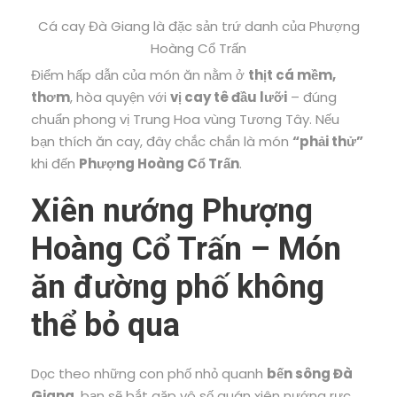
Cá cay Đà Giang là đặc sản trứ danh của Phượng
Hoàng Cổ Trấn
Điểm hấp dẫn của món ăn nằm ở
thịt cá mềm,
thơm
, hòa quyện với
vị cay tê đầu lưỡi
– đúng
chuẩn phong vị Trung Hoa vùng Tương Tây. Nếu
bạn thích ăn cay, đây chắc chắn là món
“phải thử”
khi đến
Phượng Hoàng Cổ Trấn
.
Xiên nướng Phượng
Hoàng Cổ Trấn – Món
ăn đường phố không
thể bỏ qua
Dọc theo những con phố nhỏ quanh
bến sông Đà
Giang
, bạn sẽ bắt gặp vô số quán xiên nướng rực