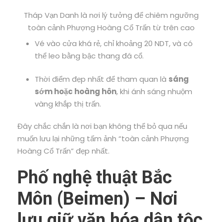
Tháp Vạn Danh là nơi lý tưởng để chiêm ngưỡng
toàn cảnh Phượng Hoàng Cổ Trấn từ trên cao
Vé vào cửa khá rẻ, chỉ khoảng 20 NDT, và có
thể leo bằng bậc thang đá cổ.
Thời điểm đẹp nhất để tham quan là
sáng
sớm hoặc hoàng hôn
, khi ánh sáng nhuộm
vàng khắp thị trấn.
Đây chắc chắn là nơi bạn không thể bỏ qua nếu
muốn lưu lại những tấm ảnh “toàn cảnh Phượng
Hoàng Cổ Trấn” đẹp nhất.
Phố nghệ thuật Bắc
Môn (Beimen) – Nơi
lưu giữ văn hóa dân tộc