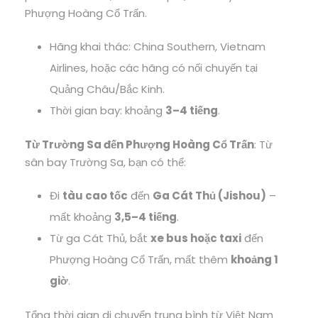
Phượng Hoàng Cổ Trấn.
Hãng khai thác: China Southern, Vietnam
Airlines, hoặc các hãng có nối chuyến tại
Quảng Châu/Bắc Kinh.
Thời gian bay: khoảng
3–4 tiếng
.
Từ Trường Sa đến Phượng Hoàng Cổ Trấn
: Từ
sân bay Trường Sa, bạn có thể:
Đi
tàu cao tốc
đến
Ga Cát Thủ (Jishou)
–
mất khoảng
3,5–4 tiếng
.
Từ ga Cát Thủ, bắt
xe bus hoặc taxi
đến
Phượng Hoàng Cổ Trấn, mất thêm
khoảng 1
giờ
.
Tổng thời gian di chuyển trung bình từ Việt Nam