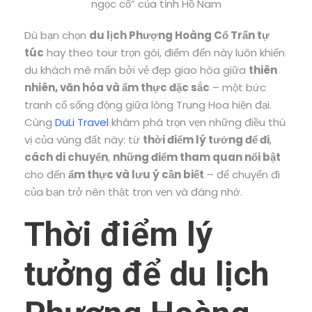
ngọc cổ” của tỉnh Hồ Nam
Dù bạn chọn
du lịch Phượng Hoàng Cổ Trấn tự
túc
hay theo tour trọn gói, điểm đến này luôn khiến
du khách mê mẩn bởi vẻ đẹp giao hòa giữa
thiên
nhiên, văn hóa và ẩm thực đặc sắc
– một bức
tranh cổ sống động giữa lòng Trung Hoa hiện đại.
Cùng
DuLi Travel
khám phá trọn vẹn những điều thú
vị của vùng đất này: từ
thời điểm lý tưởng để đi
,
cách di chuyển
,
những điểm tham quan nổi bật
cho đến
ẩm thực và lưu ý cần biết
– để chuyến đi
của bạn trở nên thật trọn vẹn và đáng nhớ.
Thời điểm lý
tưởng để du lịch