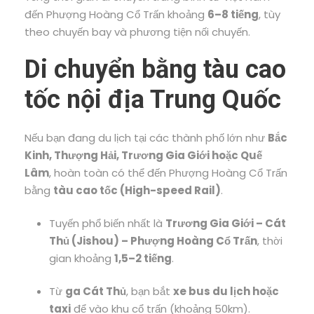
đến Phượng Hoàng Cổ Trấn khoảng
6–8 tiếng
, tùy
theo chuyến bay và phương tiện nối chuyến.
Di chuyển bằng tàu cao
tốc nội địa Trung Quốc
Nếu bạn đang du lịch tại các thành phố lớn như
Bắc
Kinh, Thượng Hải, Trương Gia Giới hoặc Quế
Lâm
, hoàn toàn có thể đến Phượng Hoàng Cổ Trấn
bằng
tàu cao tốc (High-speed Rail)
.
Tuyến phổ biến nhất là
Trương Gia Giới – Cát
Thủ (Jishou) – Phượng Hoàng Cổ Trấn
, thời
gian khoảng
1,5–2 tiếng
.
Từ
ga Cát Thủ
, bạn bắt
xe bus du lịch hoặc
taxi
để vào khu cổ trấn (khoảng 50km).