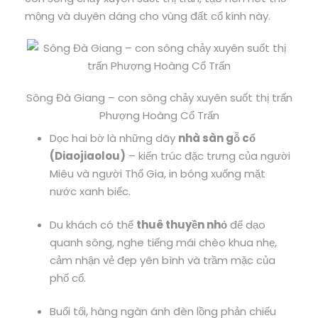
mộng và duyên dáng cho vùng đất cổ kính này.
Sông Đà Giang – con sông chảy xuyên suốt thị trấn
Phượng Hoàng Cổ Trấn
Dọc hai bờ là những dãy
nhà sàn gỗ cổ
(Diaojiaolou)
– kiến trúc đặc trưng của người
Miêu và người Thổ Gia, in bóng xuống mặt
nước xanh biếc.
Du khách có thể
thuê thuyền nhỏ
để dạo
quanh sông, nghe tiếng mái chèo khua nhẹ,
cảm nhận vẻ đẹp yên bình và trầm mặc của
phố cổ.
Buổi tối, hàng ngàn ánh đèn lồng phản chiếu