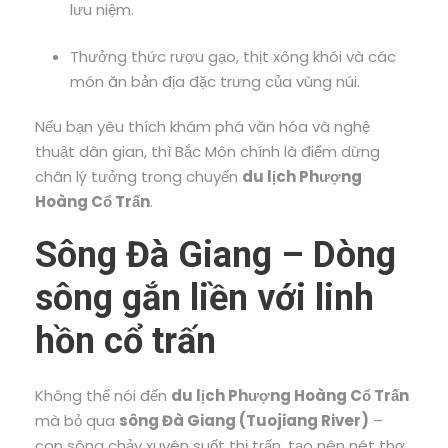
lưu niệm.
Thưởng thức rượu gạo, thịt xông khói và các
món ăn bản địa đặc trưng của vùng núi.
Nếu bạn yêu thích khám phá văn hóa và nghệ
thuật dân gian, thì Bắc Môn chính là điểm dừng
chân lý tưởng trong chuyến
du lịch Phượng
Hoàng Cổ Trấn
.
Sông Đà Giang – Dòng
sông gắn liền với linh
hồn cổ trấn
Không thể nói đến
du lịch Phượng Hoàng Cổ Trấn
mà bỏ qua
sông Đà Giang (Tuojiang River)
–
con sông chảy xuyên suốt thị trấn, tạo nên nét thơ