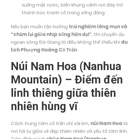
xuống mặt nước, biến khung cảnh nơi đây trở
thành bức tranh cổ trang sống động.
Nếu bạn muốn tận hưởng
trải nghiệm lãng mạn và
“chậm lại giữa nhịp sống hiện đại”
, thì chuyến du
ngoạn sông Đà Giang là điều không thể thiếu khi
du
lịch Phượng Hoàng Cổ Trấn
.
Núi Nam Hoa (Nanhua
Mountain) – Điểm đến
linh thiêng giữa thiên
nhiên hùng vĩ
Cách trung tâm cổ trấn chỉ vài km,
núi Nam Hoa
là
nơi hội tụ giữa vẻ đẹp thiên nhiên và yếu tố tâm linh.
Trên đỉnh núi là
chùa Nam Hoa (Nanhua