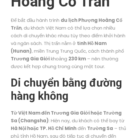
Hoàng Cổ Trấn
Để bắt đầu hành trình
du lịch Phượng Hoàng Cổ
Trấn
, du khách Việt Nam có thể lựa chọn nhiều
cách di chuyển khác nhau tùy theo điểm khởi hành
và ngân sách. Thị trấn nằm ở
tỉnh Hồ Nam
(Hunan)
, miền Trung Trung Quốc, cách thành phố
Trương Gia Giới
khoảng
230 km
– nên thường
được kết hợp chung trong cùng một tour.
Di chuyển bằng đường
hàng không
Từ Việt Nam đến Trương Gia Giới hoặc Trường
Sa (Changsha)
: Hiện nay, du khách có thể bay từ
Hà Nội hoặc TP. Hồ Chí Minh
đến
Trường Sa
– thủ
phủ tỉnh Hồ Nam, sau đó tiếp tục di chuyển đến