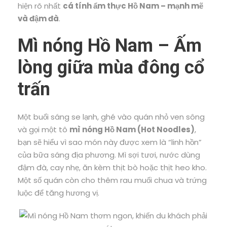
hiện rõ nhất
cá tính ẩm thực Hồ Nam – mạnh mẽ
và đậm đà
.
Mì nóng Hồ Nam – Ấm
lòng giữa mùa đông cổ
trấn
Một buổi sáng se lạnh, ghé vào quán nhỏ ven sông
và gọi một tô
mì nóng Hồ Nam (Hot Noodles)
,
bạn sẽ hiểu vì sao món này được xem là “linh hồn”
của bữa sáng địa phương. Mì sợi tươi, nước dùng
đậm đà, cay nhẹ, ăn kèm thịt bò hoặc thịt heo kho.
Một số quán còn cho thêm rau muối chua và trứng
luộc để tăng hương vị.