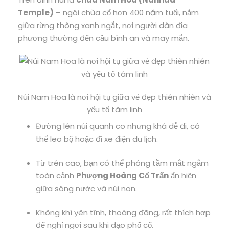
Temple)
– ngôi chùa cổ hơn 400 năm tuổi, nằm
giữa rừng thông xanh ngắt, nơi người dân địa
phương thường đến cầu bình an và may mắn.
Núi Nam Hoa là nơi hội tụ giữa vẻ đẹp thiên nhiên và
yếu tố tâm linh
Đường lên núi quanh co nhưng khá dễ đi, có
thể leo bộ hoặc đi xe điện du lịch.
Từ trên cao, bạn có thể phóng tầm mắt ngắm
toàn cảnh
Phượng Hoàng Cổ Trấn
ẩn hiện
giữa sông nước và núi non.
Không khí yên tĩnh, thoáng đãng, rất thích hợp
để nghỉ ngơi sau khi dạo phố cổ.